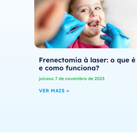
Frenectomia à laser: o que é
e como funciona?
joiceus
7 de novembro de 2023
VER MAIS »