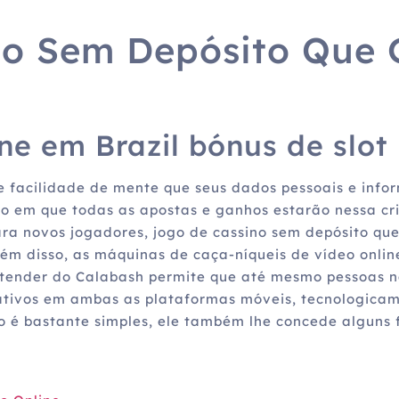
no Sem Depósito Que 
ne em Brazil bónus de slot
facilidade de mente que seus dados pessoais e infor
so em que todas as apostas e ganhos estarão nessa c
ra novos jogadores, jogo de cassino sem depósito qu
ém disso, as máquinas de caça-níqueis de vídeo onlin
ntender do Calabash permite que até mesmo pessoas n
tivos em ambas as plataformas móveis, tecnologicame
o é bastante simples, ele também lhe concede alguns 