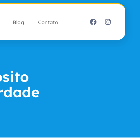
Blog
Contato
sito
rdade