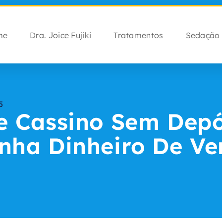
me
Dra. Joice Fujiki
Tratamentos
Sedação
5
e Cassino Sem Depó
nha Dinheiro De Ve