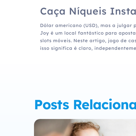
Caça Níqueis Insta
Dólar americano (USD), mas a julgar p
Joy é um local fantástico para apost
slots móveis. Neste artigo, jogo de 
isso significa é claro, independentem
Posts Relacion