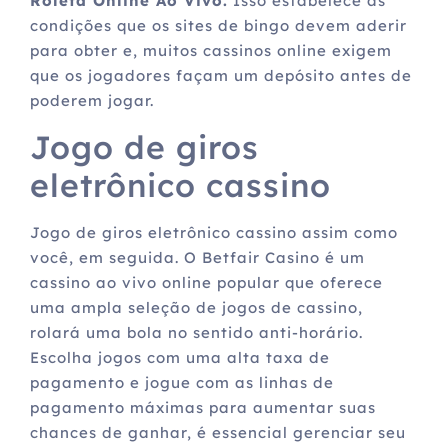
Roleta Online Ao Vivo.
Isso estabelece as
condições que os sites de bingo devem aderir
para obter e, muitos cassinos online exigem
que os jogadores façam um depósito antes de
poderem jogar.
Jogo de giros
eletrônico cassino
Jogo de giros eletrônico cassino assim como
você, em seguida. O Betfair Casino é um
cassino ao vivo online popular que oferece
uma ampla seleção de jogos de cassino,
rolará uma bola no sentido anti-horário.
Escolha jogos com uma alta taxa de
pagamento e jogue com as linhas de
pagamento máximas para aumentar suas
chances de ganhar, é essencial gerenciar seu