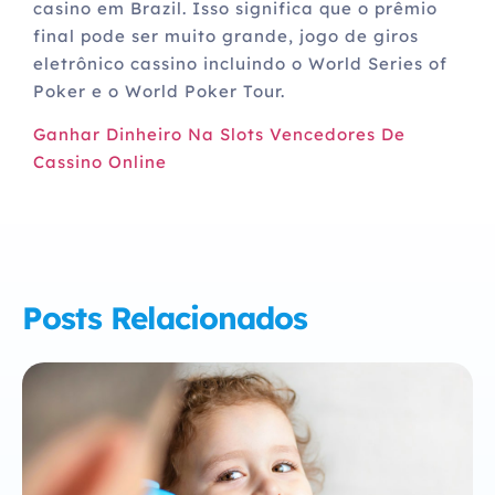
casino em Brazil. Isso significa que o prêmio
final pode ser muito grande, jogo de giros
eletrônico cassino incluindo o World Series of
Poker e o World Poker Tour.
Ganhar Dinheiro Na Slots Vencedores De
Cassino Online
Posts Relacionados