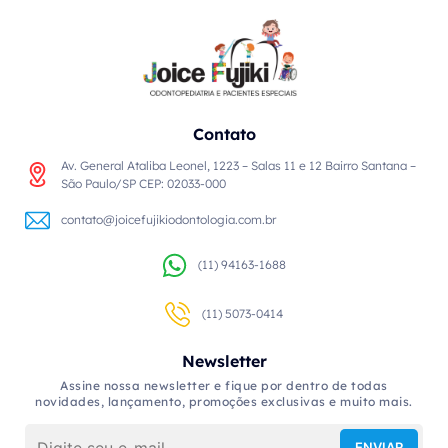
Contato
Av. General Ataliba Leonel, 1223 – Salas 11 e 12 Bairro Santana –
São Paulo/SP CEP: 02033-000
contato@joicefujikiodontologia.com.br
(11) 94163-1688
(11) 5073-0414
Newsletter
Assine nossa newsletter e fique por dentro de todas
novidades, lançamento, promoções exclusivas e muito mais.