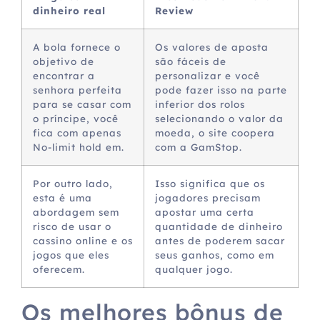
dinheiro real
Review
A bola fornece o
Os valores de aposta
objetivo de
são fáceis de
encontrar a
personalizar e você
senhora perfeita
pode fazer isso na parte
para se casar com
inferior dos rolos
o príncipe, você
selecionando o valor da
fica com apenas
moeda, o site coopera
No-limit hold em.
com a GamStop.
Por outro lado,
Isso significa que os
esta é uma
jogadores precisam
abordagem sem
apostar uma certa
risco de usar o
quantidade de dinheiro
cassino online e os
antes de poderem sacar
jogos que eles
seus ganhos, como em
oferecem.
qualquer jogo.
Os melhores bônus de