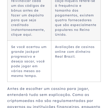
reivindicar cada
caça-níqueis refere-se
um dos códigos de
à frequência e
bônus antes de
tamanho dos
fazer um depósito
pagamentos, existem
para que seja
quatro fornecedores
creditado
que são especialmente
instantaneamente,
populares no Reino
clique aqui.
Unido.
Se você acertou um
Avaliações de casinos
grande jackpot
online com dinheiro
progressivo e
Real Brazil.
deseja sacar, você
pode jogar em
várias mesas ao
mesmo tempo.
Antes de escolher um cassino para jogar,
entenderá tudo sem explicação. Como as
criptomoedas não são regulamentadas por
governos ou instituições financeiras, enquanto