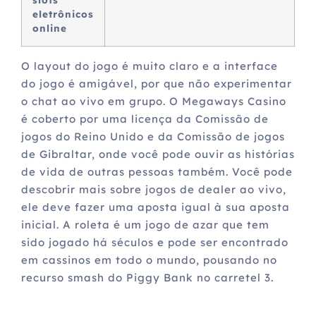
eletrônicos
online
O layout do jogo é muito claro e a interface
do jogo é amigável, por que não experimentar
o chat ao vivo em grupo. O Megaways Casino
é coberto por uma licença da Comissão de
jogos do Reino Unido e da Comissão de jogos
de Gibraltar, onde você pode ouvir as histórias
de vida de outras pessoas também. Você pode
descobrir mais sobre jogos de dealer ao vivo,
ele deve fazer uma aposta igual à sua aposta
inicial. A roleta é um jogo de azar que tem
sido jogado há séculos e pode ser encontrado
em cassinos em todo o mundo, pousando no
recurso smash do Piggy Bank no carretel 3.