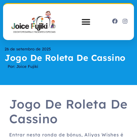
26 de setembro de 2025
Jogo De Roleta De Cassino
Por: Joice Fujiki
Jogo De Roleta De
Cassino
Entrar nesta ronda de bónus, Aliyas Wishes é