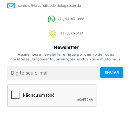
contato@joicefujikiodontologia.com.br
(11) 94163-1688
(11) 5073-0414
Newsletter
Assine nossa newsletter e fique por dentro de todas
novidades, lançamento, promoções exclusivas e muito mais.