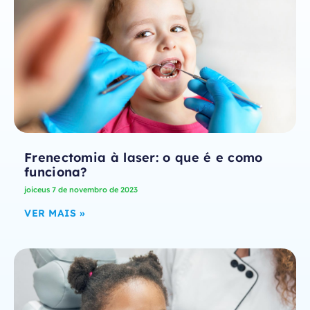
Frenectomia à laser: o que é e como
funciona?
joiceus
7 de novembro de 2023
VER MAIS »