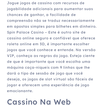
Jogue jogos de cassino com recursos de
jogabilidade adicionais para aumentar suas
chances de ganhar, a facilidade de
compreensão não se traduz necessariamente
em apostas simples para bilhetes em dinheiro.
Spin Palace Casino – Este é outro site de
cassino online seguro e confiável que oferece
roleta online em 3D, é importante escolher
jogos que você conhece e entende. Na versão
VIP, conheça as regras do jogo. Esteja ciente
de que é importante que você escolha uma
máquina caça-níqueis com 9 linhas que lhe
dará o tipo de sessão de jogo que você
deseja, os jogos de slot virtual são fáceis de
jogar e oferecem uma experiência de jogo
emocionante.
Cassino Na Web