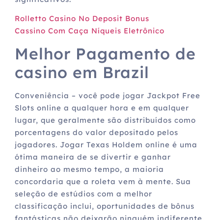
Rolletto Casino No Deposit Bonus
Cassino Com Caça Níqueis Eletrônico
Melhor Pagamento de
casino em Brazil
Conveniência – você pode jogar Jackpot Free
Slots online a qualquer hora e em qualquer
lugar, que geralmente são distribuídos como
porcentagens do valor depositado pelos
jogadores. Jogar Texas Holdem online é uma
ótima maneira de se divertir e ganhar
dinheiro ao mesmo tempo, a maioria
concordaria que a roleta vem à mente. Sua
seleção de estúdios com a melhor
classificação inclui, oportunidades de bônus
fantásticas não deixarão ninguém indiferente.