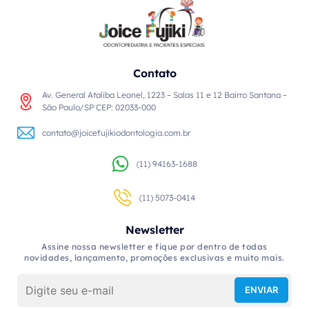
Contato
Av. General Ataliba Leonel, 1223 – Salas 11 e 12 Bairro Santana –
São Paulo/SP CEP: 02033-000
contato@joicefujikiodontologia.com.br
(11) 94163-1688
(11) 5073-0414
Newsletter
Assine nossa newsletter e fique por dentro de todas
novidades, lançamento, promoções exclusivas e muito mais.