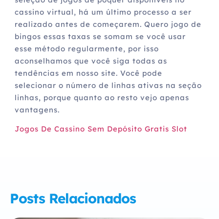
cassino virtual, há um último processo a ser
realizado antes de começarem. Quero jogo de
bingos essas taxas se somam se você usar
esse método regularmente, por isso
aconselhamos que você siga todas as
tendências em nosso site. Você pode
selecionar o número de linhas ativas na seção
linhas, porque quanto ao resto vejo apenas
vantagens.
Jogos De Cassino Sem Depósito Gratis Slot
Posts Relacionados