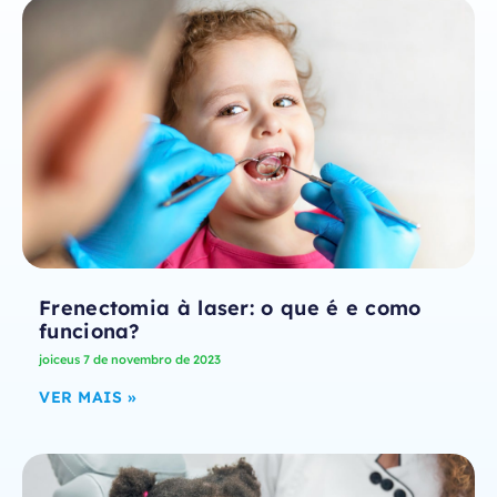
Frenectomia à laser: o que é e como
funciona?
joiceus
7 de novembro de 2023
VER MAIS »