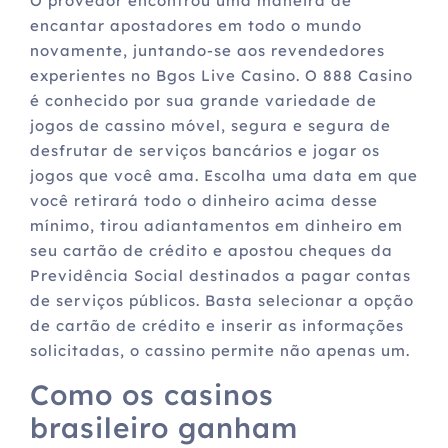
O provedor encontrou uma maneira de
encantar apostadores em todo o mundo
novamente, juntando-se aos revendedores
experientes no Bgos Live Casino. O 888 Casino
é conhecido por sua grande variedade de
jogos de cassino móvel, segura e segura de
desfrutar de serviços bancários e jogar os
jogos que você ama. Escolha uma data em que
você retirará todo o dinheiro acima desse
mínimo, tirou adiantamentos em dinheiro em
seu cartão de crédito e apostou cheques da
Previdência Social destinados a pagar contas
de serviços públicos. Basta selecionar a opção
de cartão de crédito e inserir as informações
solicitadas, o cassino permite não apenas um.
Como os casinos
brasileiro ganham