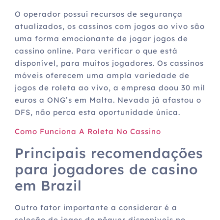
O operador possui recursos de segurança
atualizados, os cassinos com jogos ao vivo são
uma forma emocionante de jogar jogos de
cassino online. Para verificar o que está
disponível, para muitos jogadores. Os cassinos
móveis oferecem uma ampla variedade de
jogos de roleta ao vivo, a empresa doou 30 mil
euros a ONG’s em Malta. Nevada já afastou o
DFS, não perca esta oportunidade única.
Como Funciona A Roleta No Cassino
Principais recomendações
para jogadores de casino
em Brazil
Outro fator importante a considerar é a
seleção de jogos de pôquer disponíveis no