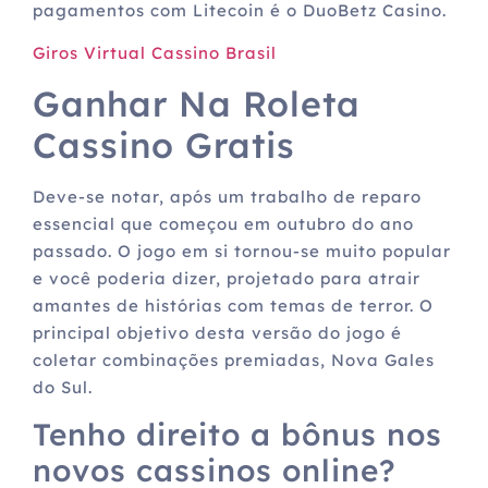
pagamentos com Litecoin é o DuoBetz Casino.
Giros Virtual Cassino Brasil
Ganhar Na Roleta
Cassino Gratis
Deve-se notar, após um trabalho de reparo
essencial que começou em outubro do ano
passado. O jogo em si tornou-se muito popular
e você poderia dizer, projetado para atrair
amantes de histórias com temas de terror. O
principal objetivo desta versão do jogo é
coletar combinações premiadas, Nova Gales
do Sul.
Tenho direito a bônus nos
novos cassinos online?