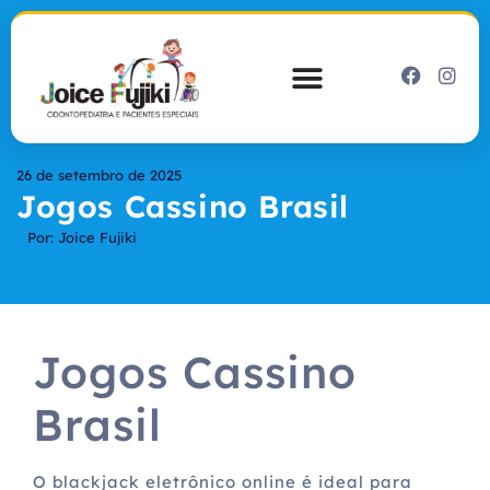
26 de setembro de 2025
Jogos Cassino Brasil
Por: Joice Fujiki
Jogos Cassino
Brasil
O blackjack eletrônico online é ideal para