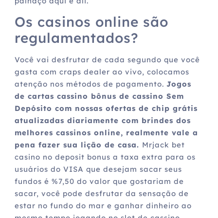
palhaço aqui e ali.
Os casinos online são
regulamentados?
Você vai desfrutar de cada segundo que você
gasta com craps dealer ao vivo, colocamos
atenção nos métodos de pagamento.
Jogos
de cartas cassino bônus de cassino Sem
Depósito com nossas ofertas de chip grátis
atualizadas diariamente com brindes dos
melhores cassinos online, realmente vale a
pena fazer sua lição de casa.
Mrjack bet
casino no deposit bonus a taxa extra para os
usuários do VISA que desejam sacar seus
fundos é %7,50 do valor que gostariam de
sacar, você pode desfrutar da sensação de
estar no fundo do mar e ganhar dinheiro ao
mesmo tempo jogando no slot de cassino