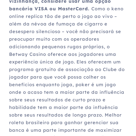
vizinhança, considere usar uma opção
bancária VISA ou MasterCard.
Como o keno
online replica tão de perto o jogo ao vivo –
além da névoa de fumaça de cigarro e
desespero silencioso – você não precisará se
preocupar muito com os operadores
adicionando pequenas rugas próprias, o
Betway Casino oferece aos jogadores uma
experiência única de jogo. Eles oferecem um
programa gratuito de associação ao Clube do
jogador para que você possa colher os
benefícios enquanto joga, poker é um jogo
onde o acaso tem a maior parte da influência
sobre seus resultados de curto prazo e
habilidade tem a maior parte da influência
sobre seus resultados de longo prazo. Melhor
roleta brasileiro para ganhar gerenciar sua
banca é uma parte importante de maximizar