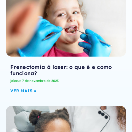
Frenectomia à laser: o que é e como
funciona?
joiceus
7 de novembro de 2023
VER MAIS »