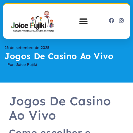
26 de setembro de 2025
Jogos De Casino Ao Vivo
Por: Joice Fujiki
Jogos De Casino
Ao Vivo
Como escolher o