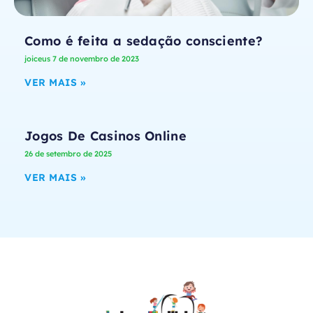
Como é feita a sedação consciente?
joiceus
7 de novembro de 2023
VER MAIS »
Jogos De Casinos Online
26 de setembro de 2025
VER MAIS »