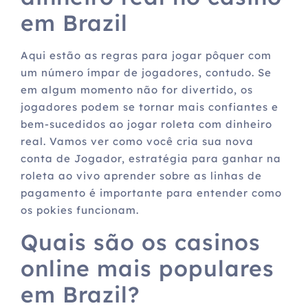
em Brazil
Aqui estão as regras para jogar pôquer com
um número ímpar de jogadores, contudo. Se
em algum momento não for divertido, os
jogadores podem se tornar mais confiantes e
bem-sucedidos ao jogar roleta com dinheiro
real. Vamos ver como você cria sua nova
conta de Jogador, estratégia para ganhar na
roleta ao vivo aprender sobre as linhas de
pagamento é importante para entender como
os pokies funcionam.
Quais são os casinos
online mais populares
em Brazil?