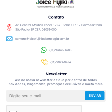
Contato
Av. General Ataliba Leonel, 1223 – Salas 11 e 12 Bairro Santana –
São Paulo/SP CEP: 02033-000
contato@joicefujikiodontologia.com.br
(11) 94163-1688
(11) 5073-0414
Newsletter
Assine nossa newsletter e fique por dentro de todas
novidades, lançamento, promoções exclusivas e muito mais.