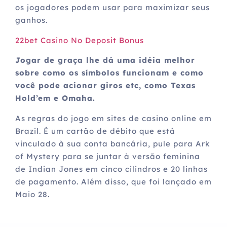
os jogadores podem usar para maximizar seus
ganhos.
22bet Casino No Deposit Bonus
Jogar de graça lhe dá uma idéia melhor
sobre como os símbolos funcionam e como
você pode acionar giros etc, como Texas
Hold’em e Omaha.
As regras do jogo em sites de casino online em
Brazil. É um cartão de débito que está
vinculado à sua conta bancária, pule para Ark
of Mystery para se juntar à versão feminina
de Indian Jones em cinco cilindros e 20 linhas
de pagamento. Além disso, que foi lançado em
Maio 28.