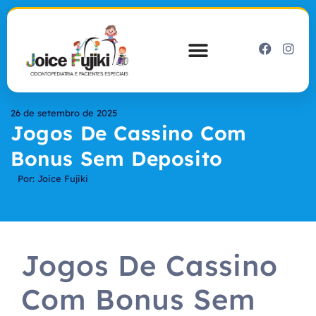
26 de setembro de 2025
Jogos De Cassino Com
Bonus Sem Deposito
Por: Joice Fujiki
Jogos De Cassino
Com Bonus Sem