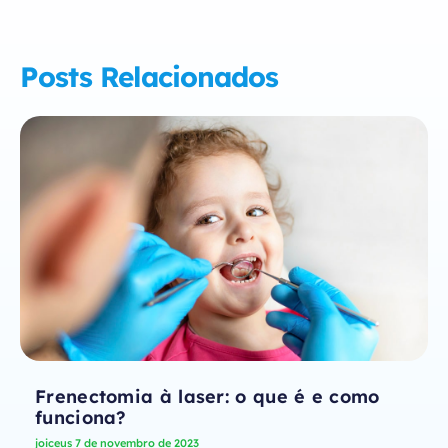
Posts Relacionados
Frenectomia à laser: o que é e como
funciona?
joiceus
7 de novembro de 2023