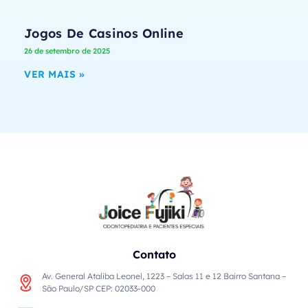
Jogos De Casinos Online
26 de setembro de 2025
VER MAIS »
Contato
Av. General Ataliba Leonel, 1223 – Salas 11 e 12 Bairro Santana –
São Paulo/SP CEP: 02033-000