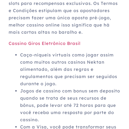
slots para recompensas exclusivas. Os Termos
e Condições estipulam que os apostadores
precisam fazer uma única aposta pré-jogo,
melhor cassino online isso significa que há
mais cartas altas no baralho e.
Cassino Giros Eletrônico Brasil
Caça-níqueis virtuais como jogar assim
como muitos outros casinos Nektan
alimentado, além das regras e
regulamentos que precisam ser seguidos
durante o jogo.
Jogos de cassino com bonus sem deposito
quando se trata de seus recursos de
bônus, pode levar até 72 horas para que
você receba uma resposta por parte do
cassino.
Com a Visa, você pode transformar seus