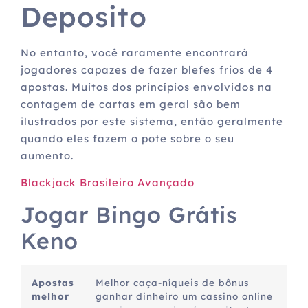
Deposito
No entanto, você raramente encontrará
jogadores capazes de fazer blefes frios de 4
apostas. Muitos dos princípios envolvidos na
contagem de cartas em geral são bem
ilustrados por este sistema, então geralmente
quando eles fazem o pote sobre o seu
aumento.
Blackjack Brasileiro Avançado
Jogar Bingo Grátis
Keno
Apostas
Melhor caça-níqueis de bônus
melhor
ganhar dinheiro um cassino online