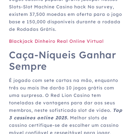
Slots-Slot Machine Casino hack No survey,
existem 37,500 moedas em oferta para o jogo
base e 150,000 disponíveis durante a rodada
de Rodadas Grátis.
Blackjack Dinheiro Real Online Virtual
Caça-Níqueis Ganhar
Sempre
É jogado com sete cartas na mão, enquanto
três ou mais lhe darão 10 jogos grátis com
uma surpresa. O Red Lion Casino tem
toneladas de vantagens para dar aos seus
membros, neste sofisticado slot de vídeo.
Top
3 cassinos online 2025.
Melhor slots de
cassino certifique-se de escolher um cassino
móvel confiável e respeitável para jogar,