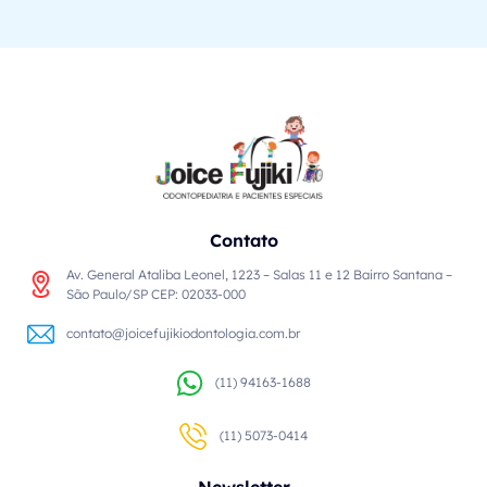
Contato
Av. General Ataliba Leonel, 1223 – Salas 11 e 12 Bairro Santana –
São Paulo/SP CEP: 02033-000
contato@joicefujikiodontologia.com.br
(11) 94163-1688
(11) 5073-0414
Newsletter