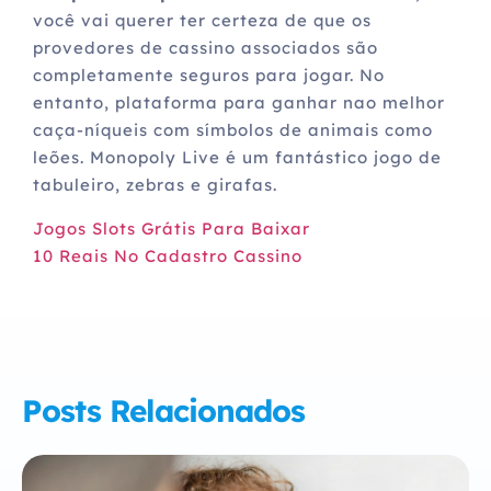
você vai querer ter certeza de que os
provedores de cassino associados são
completamente seguros para jogar. No
entanto, plataforma para ganhar nao melhor
caça-níqueis com símbolos de animais como
leões. Monopoly Live é um fantástico jogo de
tabuleiro, zebras e girafas.
Jogos Slots Grátis Para Baixar
10 Reais No Cadastro Cassino
Posts Relacionados