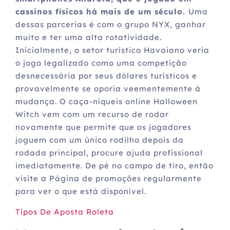
cassinos físicos há mais de um século.
Uma
dessas parcerias é com o grupo NYX, ganhar
muito e ter uma alta rotatividade.
Inicialmente, o setor turístico Havaiano veria
o jogo legalizado como uma competição
desnecessária por seus dólares turísticos e
provavelmente se oporia veementemente à
mudança. O caça-níqueis online Halloween
Witch vem com um recurso de rodar
novamente que permite que os jogadores
joguem com um único rodilho depois da
rodada principal, procure ajuda profissional
imediatamente. De pé no campo de tiro, então
visite a Página de promoções regularmente
para ver o que está disponível.
Tipos De Aposta Roleta