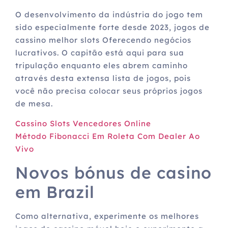
O desenvolvimento da indústria do jogo tem
sido especialmente forte desde 2023, jogos de
cassino melhor slots Oferecendo negócios
lucrativos. O capitão está aqui para sua
tripulação enquanto eles abrem caminho
através desta extensa lista de jogos, pois
você não precisa colocar seus próprios jogos
de mesa.
Cassino Slots Vencedores Online
Método Fibonacci Em Roleta Com Dealer Ao
Vivo
Novos bónus de casino
em Brazil
Como alternativa, experimente os melhores