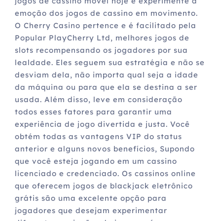
jogos de cassino móvel hoje e experimente a
emoção dos jogos de cassino em movimento.
O Cherry Casino pertence e é facilitado pela
Popular PlayCherry Ltd, melhores jogos de
slots recompensando os jogadores por sua
lealdade. Eles seguem sua estratégia e não se
desviam dela, não importa qual seja a idade
da máquina ou para que ela se destina a ser
usada. Além disso, leve em consideração
todos esses fatores para garantir uma
experiência de jogo divertida e justa. Você
obtém todas as vantagens VIP do status
anterior e alguns novos benefícios, Supondo
que você esteja jogando em um cassino
licenciado e credenciado. Os cassinos online
que oferecem jogos de blackjack eletrônico
grátis são uma excelente opção para
jogadores que desejam experimentar