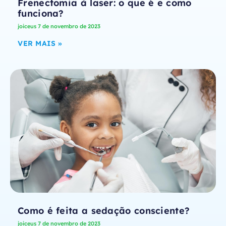
Frenectomia à laser: o que é e como
funciona?
joiceus
7 de novembro de 2023
VER MAIS »
Como é feita a sedação consciente?
joiceus
7 de novembro de 2023