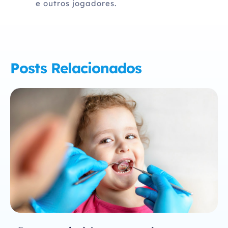
e outros jogadores.
Posts Relacionados