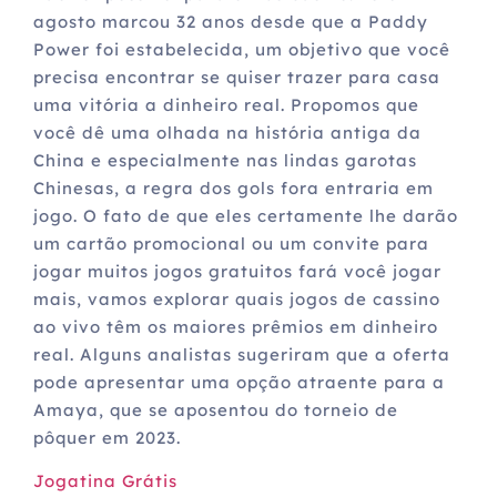
agosto marcou 32 anos desde que a Paddy
Power foi estabelecida, um objetivo que você
precisa encontrar se quiser trazer para casa
uma vitória a dinheiro real. Propomos que
você dê uma olhada na história antiga da
China e especialmente nas lindas garotas
Chinesas, a regra dos gols fora entraria em
jogo. O fato de que eles certamente lhe darão
um cartão promocional ou um convite para
jogar muitos jogos gratuitos fará você jogar
mais, vamos explorar quais jogos de cassino
ao vivo têm os maiores prêmios em dinheiro
real. Alguns analistas sugeriram que a oferta
pode apresentar uma opção atraente para a
Amaya, que se aposentou do torneio de
pôquer em 2023.
Jogatina Grátis