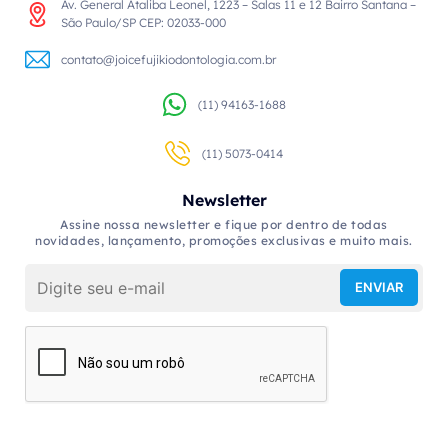
Av. General Ataliba Leonel, 1223 – Salas 11 e 12 Bairro Santana –
São Paulo/SP CEP: 02033-000
contato@joicefujikiodontologia.com.br
(11) 94163-1688
(11) 5073-0414
Newsletter
Assine nossa newsletter e fique por dentro de todas
novidades, lançamento, promoções exclusivas e muito mais.