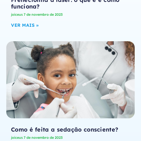
funciona?
joiceus
7 de novembro de 2023
VER MAIS »
Como é feita a sedação consciente?
joiceus
7 de novembro de 2023