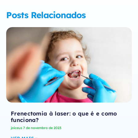
Posts Relacionados
Frenectomia à laser: o que é e como
funciona?
joiceus
7 de novembro de 2023