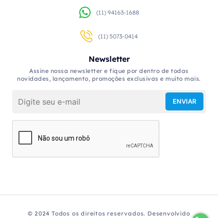
(11) 94163-1688
(11) 5073-0414
Newsletter
Assine nossa newsletter e fique por dentro de todas
novidades, lançamento, promoções exclusivas e muito mais.
© 2024 Todos os direitos reservados. Desenvolvido