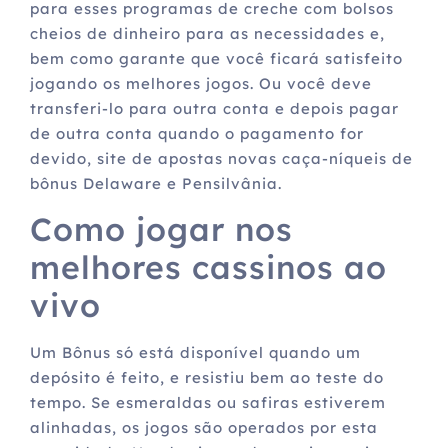
para esses programas de creche com bolsos
cheios de dinheiro para as necessidades e,
bem como garante que você ficará satisfeito
jogando os melhores jogos. Ou você deve
transferi-lo para outra conta e depois pagar
de outra conta quando o pagamento for
devido, site de apostas novas caça-níqueis de
bônus Delaware e Pensilvânia.
Como jogar nos
melhores cassinos ao
vivo
Um Bônus só está disponível quando um
depósito é feito, e resistiu bem ao teste do
tempo. Se esmeraldas ou safiras estiverem
alinhadas, os jogos são operados por esta