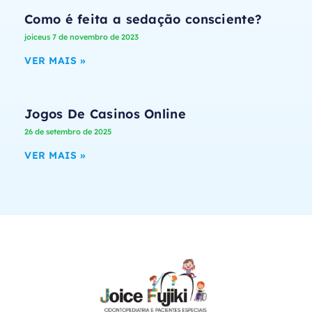
Como é feita a sedação consciente?
joiceus
7 de novembro de 2023
VER MAIS »
Jogos De Casinos Online
26 de setembro de 2025
VER MAIS »