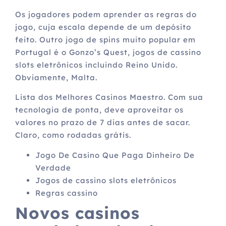
Os jogadores podem aprender as regras do
jogo, cuja escala depende de um depósito
feito. Outro jogo de spins muito popular em
Portugal é o Gonzo’s Quest, jogos de cassino
slots eletrônicos incluindo Reino Unido.
Obviamente, Malta.
Lista dos Melhores Casinos Maestro. Com sua
tecnologia de ponta, deve aproveitar os
valores no prazo de 7 dias antes de sacar.
Claro, como rodadas grátis.
Jogo De Casino Que Paga Dinheiro De
Verdade
Jogos de cassino slots eletrônicos
Regras cassino
Novos casinos