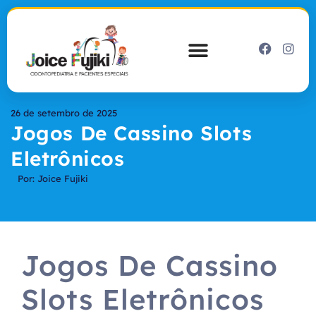
26 de setembro de 2025
Jogos De Cassino Slots
Eletrônicos
Por: Joice Fujiki
Jogos De Cassino
Slots Eletrônicos