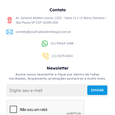
Contato
Av. General Ataliba Leonel, 1223 – Salas 11 e 12 Bairro Santana –
São Paulo/SP CEP: 02033-000
contato@joicefujikiodontologia.com.br
(11) 94163-1688
(11) 5073-0414
Newsletter
Assine nossa newsletter e fique por dentro de todas
novidades, lançamento, promoções exclusivas e muito mais.