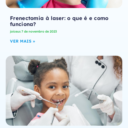
Frenectomia à laser: o que é e como
funciona?
joiceus
7 de novembro de 2023
VER MAIS »