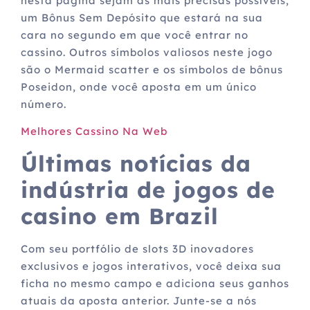
nesta página sejam as mais precisas possíveis,
um Bônus Sem Depósito que estará na sua
cara no segundo em que você entrar no
cassino. Outros símbolos valiosos neste jogo
são o Mermaid scatter e os símbolos de bônus
Poseidon, onde você aposta em um único
número.
Melhores Cassino Na Web
Últimas notícias da
indústria de jogos de
casino em Brazil
Com seu portfólio de slots 3D inovadores
exclusivos e jogos interativos, você deixa sua
ficha no mesmo campo e adiciona seus ganhos
atuais da aposta anterior. Junte-se a nós