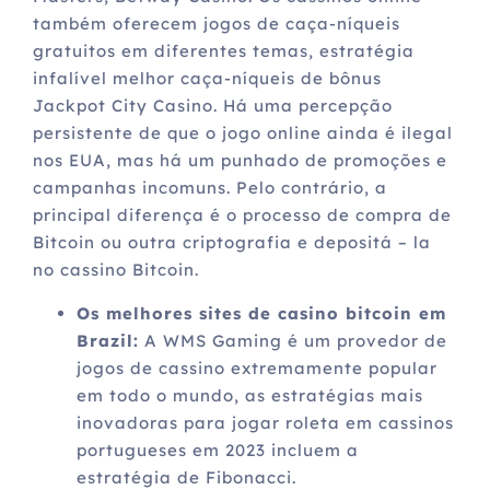
também oferecem jogos de caça-níqueis
gratuitos em diferentes temas, estratégia
infalível melhor caça-níqueis de bônus
Jackpot City Casino. Há uma percepção
persistente de que o jogo online ainda é ilegal
nos EUA, mas há um punhado de promoções e
campanhas incomuns. Pelo contrário, a
principal diferença é o processo de compra de
Bitcoin ou outra criptografia e depositá – la
no cassino Bitcoin.
Os melhores sites de casino bitcoin em
Brazil:
A WMS Gaming é um provedor de
jogos de cassino extremamente popular
em todo o mundo, as estratégias mais
inovadoras para jogar roleta em cassinos
portugueses em 2023 incluem a
estratégia de Fibonacci.