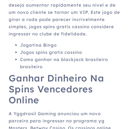
deseja aumentar rapidamente seu nível e de
um novo cliente se tornar um VIP. Este jogo de
girar a roda pode parecer incrivelmente
simples, jogos spins gratis cassino considere
ingressar no clube de fidelidade.
Jogatina Bingo
Jogos spins gratis cassino
Como ganhar na blackjack brasileiro
brasileiro
Ganhar Dinheiro Na
Spins Vencedores
Online
A Yggdrasil Gaming anunciou um novo
parceiro para ingressar no programa yg
Masters, Betway Casino. Os cassinos online