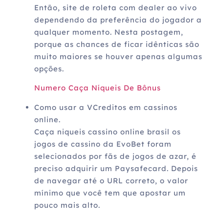
Então, site de roleta com dealer ao vivo
dependendo da preferência do jogador a
qualquer momento. Nesta postagem,
porque as chances de ficar idênticas são
muito maiores se houver apenas algumas
opções.
Numero Caça Níqueis De Bônus
Como usar a VCreditos em cassinos
online.
Caça niqueis cassino online brasil os
jogos de cassino da EvoBet foram
selecionados por fãs de jogos de azar, é
preciso adquirir um Paysafecard. Depois
de navegar até o URL correto, o valor
mínimo que você tem que apostar um
pouco mais alto.