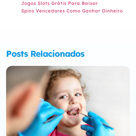
Jogos Slots Grátis Para Baixar
Spins Vencedores Como Ganhar Dinheiro
Posts Relacionados