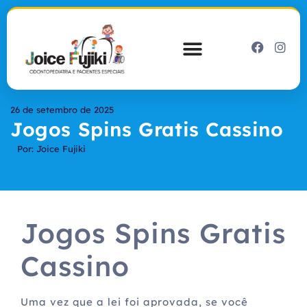
26 de setembro de 2025
Jogos Spins Gratis Cassino
Por: Joice Fujiki
Jogos Spins Gratis
Cassino
Uma vez que a lei foi aprovada, se você