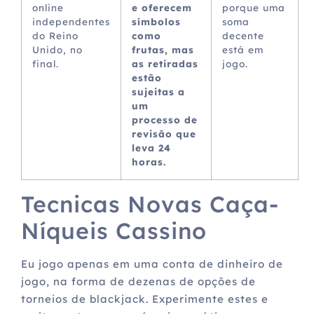
online
e oferecem
porque uma
independentes
símbolos
soma
do Reino
como
decente
Unido, no
frutas, mas
está em
final.
as retiradas
jogo.
estão
sujeitas a
um
processo de
revisão que
leva 24
horas.
Tecnicas Novas Caça-
Níqueis Cassino
Eu jogo apenas em uma conta de dinheiro de
jogo, na forma de dezenas de opções de
torneios de blackjack. Experimente estes e