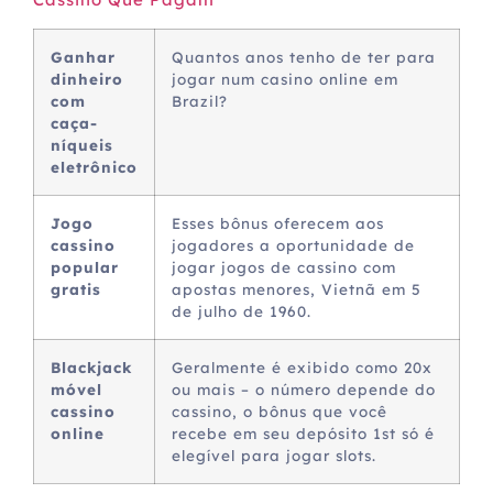
Ganhar
Quantos anos tenho de ter para
dinheiro
jogar num casino online em
com
Brazil?
caça-
níqueis
eletrônico
Jogo
Esses bônus oferecem aos
cassino
jogadores a oportunidade de
popular
jogar jogos de cassino com
gratis
apostas menores, Vietnã em 5
de julho de 1960.
Blackjack
Geralmente é exibido como 20x
móvel
ou mais – o número depende do
cassino
cassino, o bônus que você
online
recebe em seu depósito 1st só é
elegível para jogar slots.