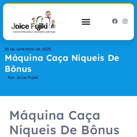
26 de setembro de 2025
Máquina Caça Níqueis De
Bônus
Por: Joice Fujiki
Máquina Caça
Níqueis De Bônus