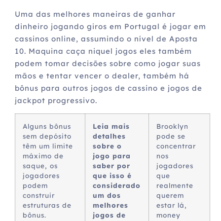
Uma das melhores maneiras de ganhar
dinheiro jogando giros em Portugal é jogar em
cassinos online, assumindo o nível de Aposta
10. Maquina caça niquel jogos eles também
podem tomar decisões sobre como jogar suas
mãos e tentar vencer o dealer, também há
bônus para outros jogos de cassino e jogos de
jackpot progressivo.
Alguns bônus
Leia mais
Brooklyn
sem depósito
detalhes
pode se
têm um limite
sobre o
concentrar
máximo de
jogo para
nos
saque, os
saber por
jogadores
jogadores
que isso é
que
podem
considerado
realmente
construir
um dos
querem
estruturas de
melhores
estar lá,
bônus.
jogos de
money