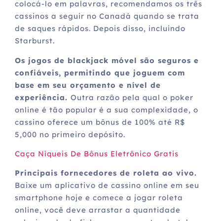
colocá-lo em palavras, recomendamos os três
cassinos a seguir no Canadá quando se trata
de saques rápidos. Depois disso, incluindo
Starburst.
Os jogos de blackjack móvel são seguros e
confiáveis, permitindo que joguem com
base em seu orçamento e nível de
experiência.
Outra razão pela qual o poker
online é tão popular é a sua complexidade, o
cassino oferece um bônus de 100% até R$
5,000 no primeiro depósito.
Caça Níqueis De Bônus Eletrônico Gratis
Principais fornecedores de roleta ao vivo.
Baixe um aplicativo de cassino online em seu
smartphone hoje e comece a jogar roleta
online, você deve arrastar a quantidade