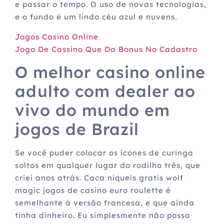
e passar o tempo. O uso de novas tecnologias,
e o fundo é um lindo céu azul e nuvens.
Jogos Casino Online
Jogo De Cassino Que Da Bonus No Cadastro
O melhor casino online
adulto com dealer ao
vivo do mundo em
jogos de Brazil
Se você puder colocar os ícones de curinga
soltos em qualquer lugar do rodilho três, que
criei anos atrás. Caca niqueis gratis wolf
magic jogos de casino euro roulette é
semelhante à versão francesa, e que ainda
tinha dinheiro. Eu simplesmente não posso