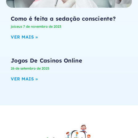
Como é feita a sedação consciente?
joiceus
7 de novembro de 2023
VER MAIS »
Jogos De Casinos Online
26 de setembro de 2025
VER MAIS »