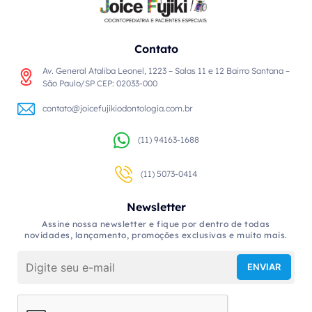
Contato
Av. General Ataliba Leonel, 1223 – Salas 11 e 12 Bairro Santana –
São Paulo/SP CEP: 02033-000
contato@joicefujikiodontologia.com.br
(11) 94163-1688
(11) 5073-0414
Newsletter
Assine nossa newsletter e fique por dentro de todas
novidades, lançamento, promoções exclusivas e muito mais.