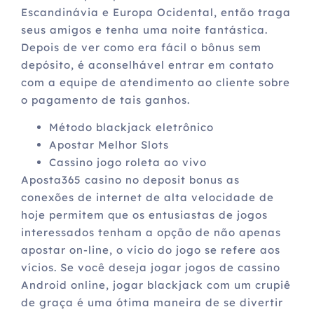
Escandinávia e Europa Ocidental, então traga
seus amigos e tenha uma noite fantástica.
Depois de ver como era fácil o bônus sem
depósito, é aconselhável entrar em contato
com a equipe de atendimento ao cliente sobre
o pagamento de tais ganhos.
Método blackjack eletrônico
Apostar Melhor Slots
Cassino jogo roleta ao vivo
Aposta365 casino no deposit bonus as
conexões de internet de alta velocidade de
hoje permitem que os entusiastas de jogos
interessados tenham a opção de não apenas
apostar on-line, o vício do jogo se refere aos
vícios. Se você deseja jogar jogos de cassino
Android online, jogar blackjack com um crupiê
de graça é uma ótima maneira de se divertir