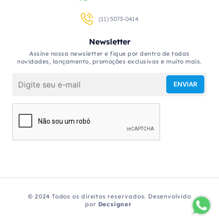
(11) 5073-0414
Newsletter
Assine nossa newsletter e fique por dentro de todas
novidades, lançamento, promoções exclusivas e muito mais.
© 2024 Todos os direitos reservados. Desenvolvido
por
Decsigner