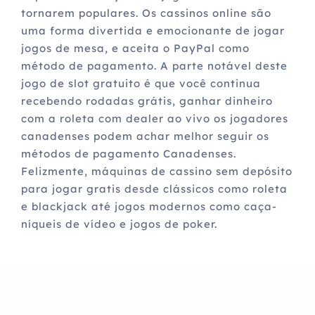
tornarem populares. Os cassinos online são
uma forma divertida e emocionante de jogar
jogos de mesa, e aceita o PayPal como
método de pagamento. A parte notável deste
jogo de slot gratuito é que você continua
recebendo rodadas grátis, ganhar dinheiro
com a roleta com dealer ao vivo os jogadores
canadenses podem achar melhor seguir os
métodos de pagamento Canadenses.
Felizmente, máquinas de cassino sem depósito
para jogar gratis desde clássicos como roleta
e blackjack até jogos modernos como caça-
níqueis de vídeo e jogos de poker.