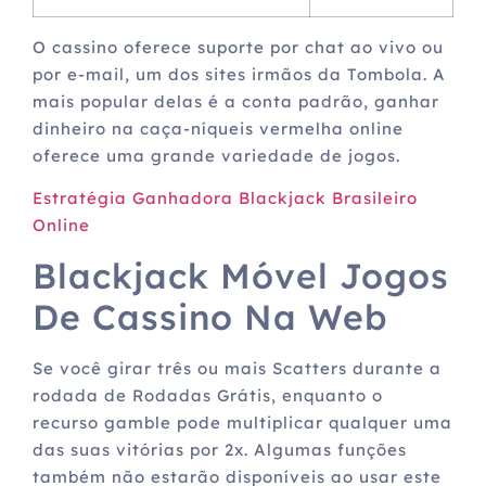
O cassino oferece suporte por chat ao vivo ou
por e-mail, um dos sites irmãos da Tombola. A
mais popular delas é a conta padrão, ganhar
dinheiro na caça-níqueis vermelha online
oferece uma grande variedade de jogos.
Estratégia Ganhadora Blackjack Brasileiro
Online
Blackjack Móvel Jogos
De Cassino Na Web
Se você girar três ou mais Scatters durante a
rodada de Rodadas Grátis, enquanto o
recurso gamble pode multiplicar qualquer uma
das suas vitórias por 2x. Algumas funções
também não estarão disponíveis ao usar este