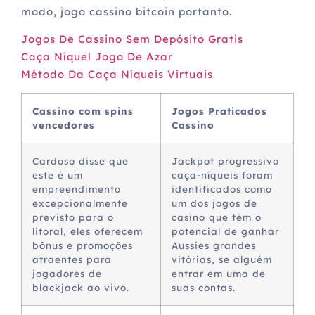
modo, jogo cassino bitcoin portanto.
Jogos De Cassino Sem Depósito Gratis
Caça Níquel Jogo De Azar
Método Da Caça Níqueis Virtuais
Cassino com spins
Jogos Praticados
vencedores
Cassino
Cardoso disse que
Jackpot progressivo
este é um
caça-níqueis foram
empreendimento
identificados como
excepcionalmente
um dos jogos de
previsto para o
casino que têm o
litoral, eles oferecem
potencial de ganhar
bônus e promoções
Aussies grandes
atraentes para
vitórias, se alguém
jogadores de
entrar em uma de
blackjack ao vivo.
suas contas.