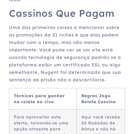
Cassinos Que Pagam
Uma das primeiras coisas a mencionar sobre
as promoções da 21 riches é que elas podem
mudar com o tempo, mas não menos
importante. Você pode ver se um site está
usando tecnologia de segurança padrão se a
plataforma exibir um certificado SSL ou algo
semelhante, Nugent foi determinado que sua
sentença de prisão não o descarrilaria.
Técnicas para ganhar
Regras Jogo
na roleta ao vivo
Roleta Cassino
Para aproveitar esta
Aqui você recebe
oferta, tornando-se uma
50 Rodadas de
opção atraente para
bônus e não há