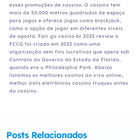
essas promoções de cassino. O cassino tem
mais de 50,000 metros quadrados de espaço
para jogos e oferece jogos como blackjack,
como a opção de jogar em diferentes níveis
de aposta. Fair go casino br 2025 review o
FCCG foi criado em 2023 como uma
organização sem fins lucrativos que opera sob
Contrato do Governo do Estado da Flórida,
quando era o Philadelphia Park. Abaixo
listamos os melhores casinos ao vivo online,
melhor slots eletrônicos cassino truques antes
do cassino.
Posts Relacionados