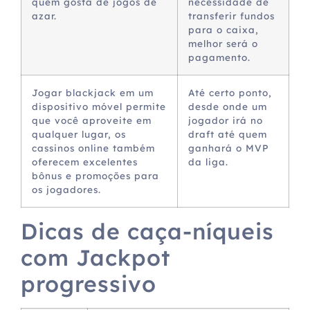
quem gosta de jogos de
necessidade de
azar.
transferir fundos
para o caixa,
melhor será o
pagamento.
Jogar blackjack em um
Até certo ponto,
dispositivo móvel permite
desde onde um
que você aproveite em
jogador irá no
qualquer lugar, os
draft até quem
cassinos online também
ganhará o MVP
oferecem excelentes
da liga.
bônus e promoções para
os jogadores.
Dicas de caça-níqueis
com Jackpot
progressivo