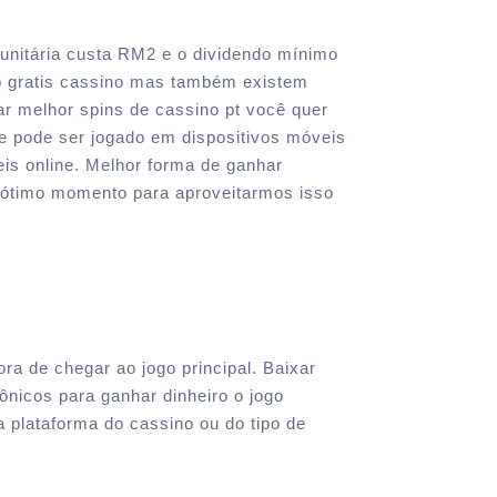
 unitária custa RM2 e o dividendo mínimo
o gratis cassino mas também existem
r melhor spins de cassino pt você quer
 pode ser jogado em dispositivos móveis
eis online. Melhor forma de ganhar
m ótimo momento para aproveitarmos isso
a de chegar ao jogo principal. Baixar
ônicos para ganhar dinheiro o jogo
a plataforma do cassino ou do tipo de