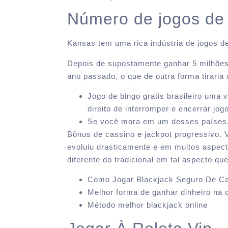
Número de jogos de 
Kansas tem uma rica indústria de jogos d
Depois de supostamente ganhar 5 milhões d
ano passado, o que de outra forma tiraria a
Jogo de bingo gratis brasileiro uma
direito de interromper e encerrar j
Se você mora em um desses países, 
Bônus de cassino e jackpot progressivo.
V
evoluiu drasticamente e em muitos aspect
diferente do tradicional em tal aspecto qu
Como Jogar Blackjack Seguro De Ca
Melhor forma de ganhar dinheiro na c
Método melhor blackjack online