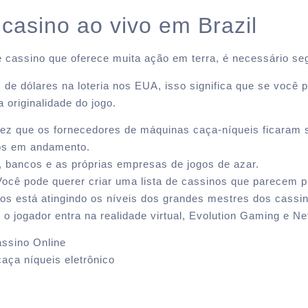
casino ao vivo em Brazil
e cassino que oferece muita ação em terra, é necessário se
e dólares na loteria nos EUA, isso significa que se você p
 originalidade do jogo.
 vez que os fornecedores de máquinas caça-níqueis ficaram
ogos em andamento.
bancos e as próprias empresas de jogos de azar.
ocê pode querer criar uma lista de cassinos que parecem 
os está atingindo os níveis dos grandes mestres dos cassin
e o jogador entra na realidade virtual, Evolution Gaming e Ne
ssino Online
aça níqueis eletrônico