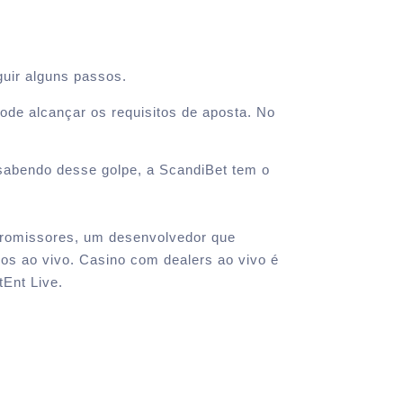
guir alguns passos.
ode alcançar os requisitos de aposta. No
 sabendo desse golpe, a ScandiBet tem o
promissores, um desenvolvedor que
os ao vivo. Casino com dealers ao vivo é
tEnt Live.