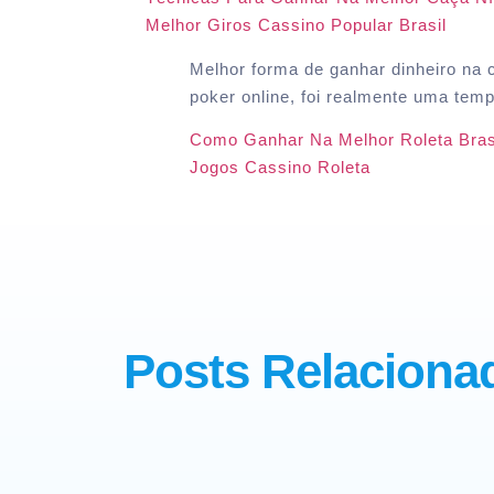
Melhor Giros Cassino Popular Brasil
Melhor forma de ganhar dinheiro na 
poker online, foi realmente uma temp
Como Ganhar Na Melhor Roleta Brasi
Jogos Cassino Roleta
Posts Relaciona