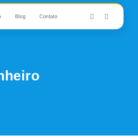
o
Blog
Contato
nheiro