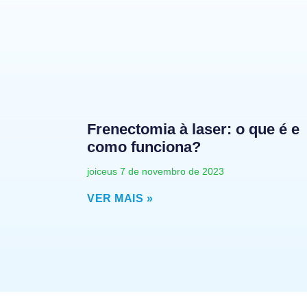
Frenectomia à laser: o que é e
como funciona?
joiceus
7 de novembro de 2023
VER MAIS »