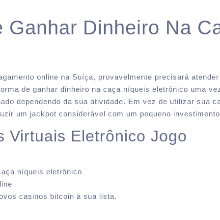
 Ganhar Dinheiro Na Ca
gamento online na Suíça, provavelmente precisará atender 
orma de ganhar dinheiro na caça níqueis eletrônico uma vez 
ado dependendo da sua atividade. Em vez de utilizar sua ca
duzir um jackpot considerável com um pequeno investimento i
 Virtuais Eletrônico Jogo
aça níqueis eletrônico
line
ovos casinos bitcoin à sua lista.