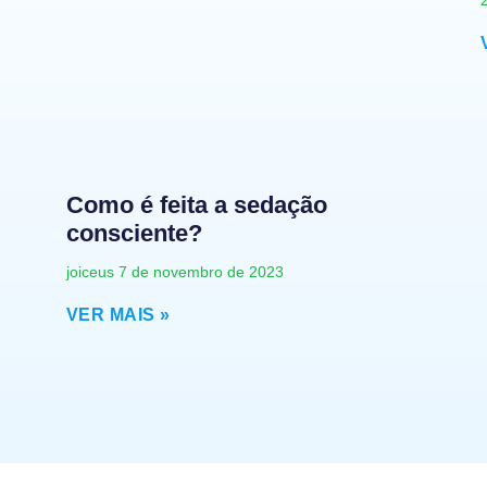
Como é feita a sedação
consciente?
joiceus
7 de novembro de 2023
VER MAIS »