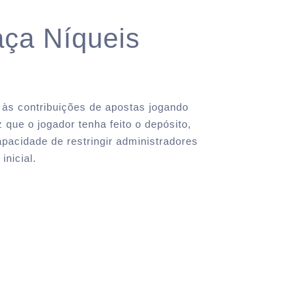
ça Níqueis
às contribuições de apostas jogando
que o jogador tenha feito o depósito,
pacidade de restringir administradores
nicial.