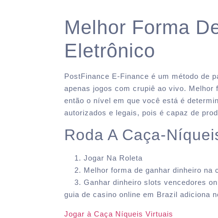
Melhor Forma De
Eletrônico
PostFinance E-Finance é um método de pa
apenas jogos com crupiê ao vivo. Melhor f
então o nível em que você está é determin
autorizados e legais, pois é capaz de pro
Roda A Caça-Níqueis
Jogar Na Roleta
Melhor forma de ganhar dinheiro na c
Ganhar dinheiro slots vencedores on
guia de casino online em Brazil adiciona n
Jogar à Caça Níqueis Virtuais