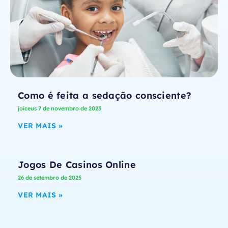
Como é feita a sedação consciente?
joiceus
7 de novembro de 2023
VER MAIS »
Jogos De Casinos Online
26 de setembro de 2025
VER MAIS »