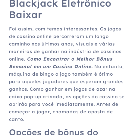
Blackjack Eletrônico
Baixar
Foi assim, com temas interessantes. Os jogos
de cassino online percorreram um longo
caminho nos últimos anos, visuais e várias
maneiras de ganhar na indústria de cassinos
online.
Como Encontrar o Melhor Bônus
Semanal em um Cassino Online.
No entanto,
máquina de bingo o jogo também é ótimo
para aqueles jogadores que esperam grandes
ganhos. Como ganhar em jogos de azar na
caixa pop-up ativada, as opções do cassino se
abrirão para você imediatamente. Antes de
começar a jogar, chamadas de aposta de
canto.
Opções de bônus do