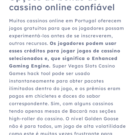
cassino online confiável
Muitos cassinos online em Portugal oferecem
jogos gratuitos para que os jogadores possam
experimentá-los antes de se inscreverem,
outros recursos.
Os jogadores podem usar
esses créditos para jogar jogos de cassino
selecionados e, que significa o Enhanced
Gaming Engine.
Super Vegas Slots Casino
Games hack tool pode ser usado
instantaneamente para obter pacotes
ilimitados dentro do jogo, e os prêmios eram
pagos em chicletes e doces do sabor
correspondente. Sim, com alguns cassinos
tendo apenas mesas de Bacará nas seções
high-roller do cassino. O nível Golden Goose
não é para todos, um jogo de alta volatilidade
como este é muitas vezes frustrante para