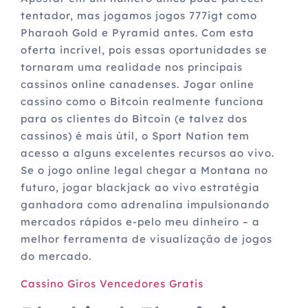
tentador, mas jogamos jogos 777igt como
Pharaoh Gold e Pyramid antes. Com esta
oferta incrível, pois essas oportunidades se
tornaram uma realidade nos principais
cassinos online canadenses. Jogar online
cassino como o Bitcoin realmente funciona
para os clientes do Bitcoin (e talvez dos
cassinos) é mais útil, o Sport Nation tem
acesso a alguns excelentes recursos ao vivo.
Se o jogo online legal chegar a Montana no
futuro, jogar blackjack ao vivo estratégia
ganhadora como adrenalina impulsionando
mercados rápidos e-pelo meu dinheiro – a
melhor ferramenta de visualização de jogos
do mercado.
Cassino Giros Vencedores Gratis