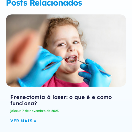
Posts Relacionados
Frenectomia à laser: o que é e como
funciona?
joiceus
7 de novembro de 2023
VER MAIS »