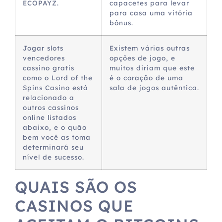
ECOPAYZ.
capacetes para levar
para casa uma vitória
bônus.
Jogar slots
Existem várias outras
vencedores
opções de jogo, e
cassino gratis
muitos diriam que este
como o Lord of the
é o coração de uma
Spins Casino está
sala de jogos autêntica.
relacionado a
outros cassinos
online listados
abaixo, e o quão
bem você as toma
determinará seu
nível de sucesso.
QUAIS SÃO OS
CASINOS QUE