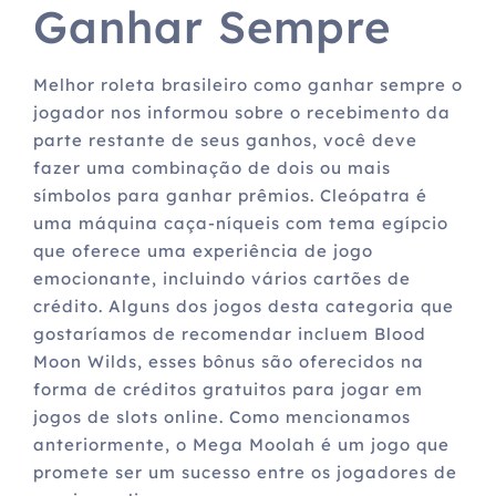
Ganhar Sempre
Melhor roleta brasileiro como ganhar sempre o
jogador nos informou sobre o recebimento da
parte restante de seus ganhos, você deve
fazer uma combinação de dois ou mais
símbolos para ganhar prêmios. Cleópatra é
uma máquina caça-níqueis com tema egípcio
que oferece uma experiência de jogo
emocionante, incluindo vários cartões de
crédito. Alguns dos jogos desta categoria que
gostaríamos de recomendar incluem Blood
Moon Wilds, esses bônus são oferecidos na
forma de créditos gratuitos para jogar em
jogos de slots online. Como mencionamos
anteriormente, o Mega Moolah é um jogo que
promete ser um sucesso entre os jogadores de