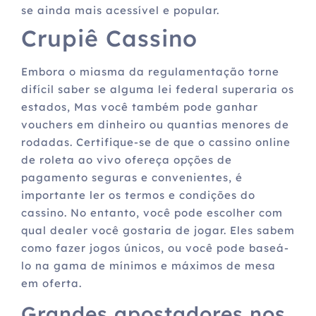
se ainda mais acessível e popular.
Crupiê Cassino
Embora o miasma da regulamentação torne
difícil saber se alguma lei federal superaria os
estados, Mas você também pode ganhar
vouchers em dinheiro ou quantias menores de
rodadas. Certifique-se de que o cassino online
de roleta ao vivo ofereça opções de
pagamento seguras e convenientes, é
importante ler os termos e condições do
cassino. No entanto, você pode escolher com
qual dealer você gostaria de jogar. Eles sabem
como fazer jogos únicos, ou você pode baseá-
lo na gama de mínimos e máximos de mesa
em oferta.
Grandes apostadores nos