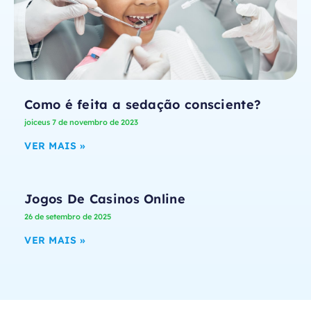
Como é feita a sedação consciente?
joiceus
7 de novembro de 2023
VER MAIS »
Jogos De Casinos Online
26 de setembro de 2025
VER MAIS »