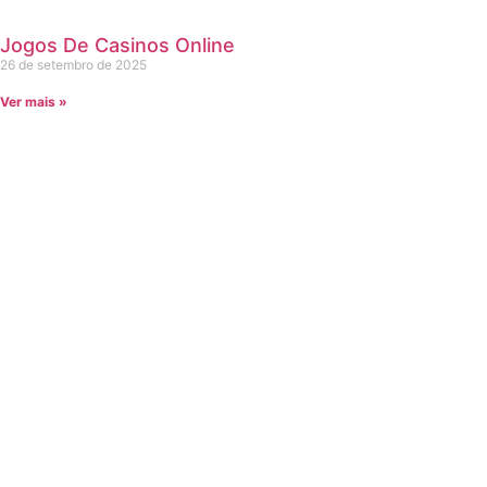
Jogos De Casinos Online
26 de setembro de 2025
Ver mais »