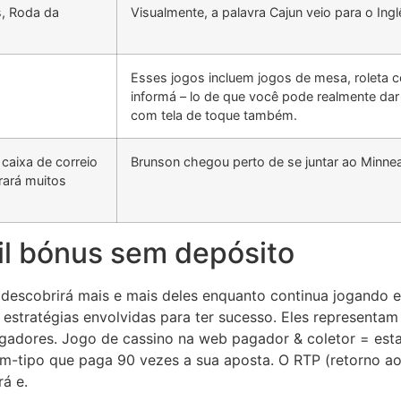
, Roda da
Visualmente, a palavra Cajun veio para o Ing
Esses jogos incluem jogos de mesa, roleta c
informá – lo de que você pode realmente dar
com tela de toque também.
caixa de correio
Brunson chegou perto de se juntar ao Minnea
rará muitos
il bónus sem depósito
descobrirá mais e mais deles enquanto continua jogando em
e estratégias envolvidas para ter sucesso. Eles represen
gadores. Jogo de cassino na web pagador & coletor = esta
-tipo que paga 90 vezes a sua aposta. O RTP (retorno ao 
rá e.