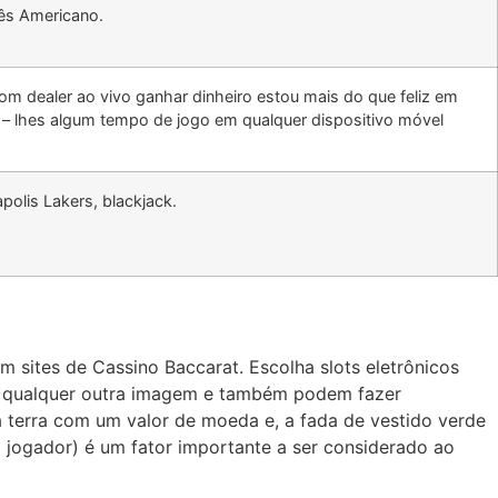
lês Americano.
om dealer ao vivo ganhar dinheiro estou mais do que feliz em
 – lhes algum tempo de jogo em qualquer dispositivo móvel
polis Lakers, blackjack.
 sites de Cassino Baccarat. Escolha slots eletrônicos
tam qualquer outra imagem e também podem fazer
 terra com um valor de moeda e, a fada de vestido verde
jogador) é um fator importante a ser considerado ao