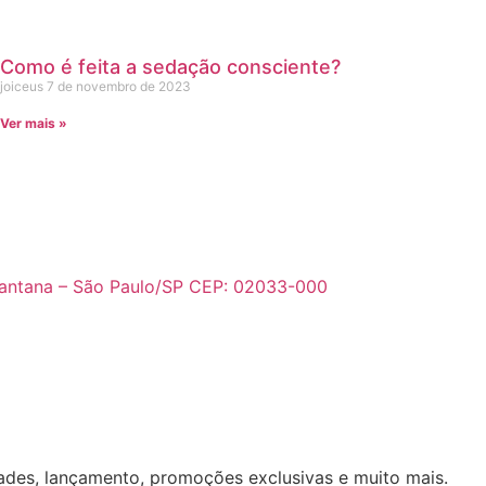
Como é feita a sedação consciente?
joiceus
7 de novembro de 2023
Ver mais »
o Santana – São Paulo/SP CEP: 02033-000
dades, lançamento, promoções exclusivas e muito mais.