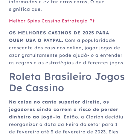
informadas e evitar erros caros, O que
significa que.
Melhor Spins Cassino Estrategia Pt
OS MELHORES CASINOS DE 2025 PARA
QUEM USA O PAYPAL.
Com a popularidade
crescente dos cassinos online, jogar jogos de
azar gratuitamente pode ajudá-lo a entender
as regras e as estratégias de diferentes jogos.
Roleta Brasileiro Jogos
De Cassino
Na caixa no canto superior direito, os
jogadores ainda correm o risco de perder
dinheiro ao jogá-la.
Então, a Clarion decidiu
reorganizar a data da Feira do setor para 1
de fevereiro até 3 de fevereiro de 2023. Eles