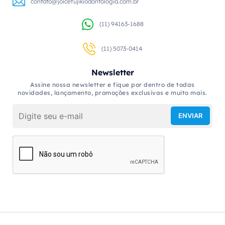
contato@joicefujikiodontologia.com.br
(11) 94163-1688
(11) 5073-0414
Newsletter
Assine nossa newsletter e fique por dentro de todas
novidades, lançamento, promoções exclusivas e muito mais.