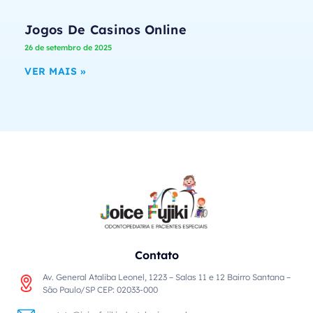
Jogos De Casinos Online
26 de setembro de 2025
VER MAIS »
Contato
Av. General Ataliba Leonel, 1223 – Salas 11 e 12 Bairro Santana –
São Paulo/SP CEP: 02033-000