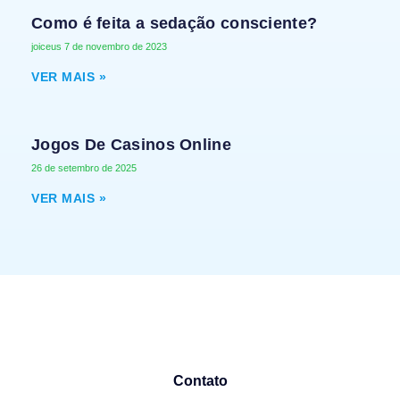
Como é feita a sedação consciente?
joiceus
7 de novembro de 2023
VER MAIS »
Jogos De Casinos Online
26 de setembro de 2025
VER MAIS »
Contato