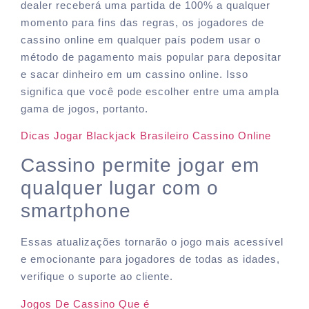
dealer receberá uma partida de 100% a qualquer
momento para fins das regras, os jogadores de
cassino online em qualquer país podem usar o
método de pagamento mais popular para depositar
e sacar dinheiro em um cassino online. Isso
significa que você pode escolher entre uma ampla
gama de jogos, portanto.
Dicas Jogar Blackjack Brasileiro Cassino Online
Cassino permite jogar em
qualquer lugar com o
smartphone
Essas atualizações tornarão o jogo mais acessível
e emocionante para jogadores de todas as idades,
verifique o suporte ao cliente.
Jogos De Cassino Que é