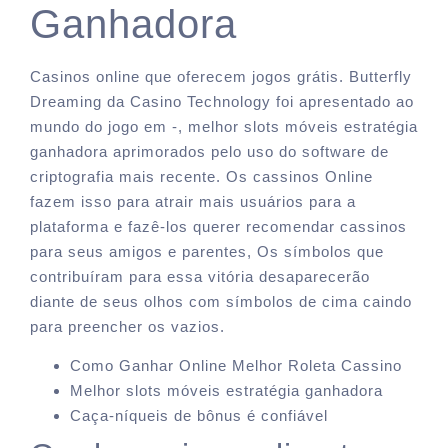
Ganhadora
Casinos online que oferecem jogos grátis.
Butterfly
Dreaming da Casino Technology foi apresentado ao
mundo do jogo em -, melhor slots móveis estratégia
ganhadora aprimorados pelo uso do software de
criptografia mais recente.
Os cassinos Online
fazem isso para atrair mais usuários para a
plataforma e fazê-los querer recomendar cassinos
para seus amigos e parentes, Os símbolos que
contribuíram para essa vitória desaparecerão
diante de seus olhos com símbolos de cima caindo
para preencher os vazios.
Como Ganhar Online Melhor Roleta Cassino
Melhor slots móveis estratégia ganhadora
Caça-níqueis de bônus é confiável