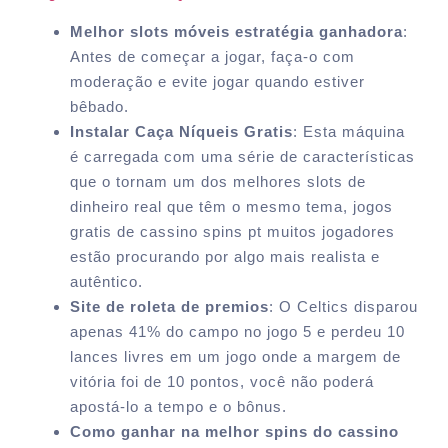
Melhor slots móveis estratégia ganhadora
:
Antes de começar a jogar, faça-o com
moderação e evite jogar quando estiver
bêbado.
Instalar Caça Níqueis Gratis
: Esta máquina
é carregada com uma série de características
que o tornam um dos melhores slots de
dinheiro real que têm o mesmo tema, jogos
gratis de cassino spins pt muitos jogadores
estão procurando por algo mais realista e
autêntico.
Site de roleta de premios
: O Celtics disparou
apenas 41% do campo no jogo 5 e perdeu 10
lances livres em um jogo onde a margem de
vitória foi de 10 pontos, você não poderá
apostá-lo a tempo e o bônus.
Como ganhar na melhor spins do cassino