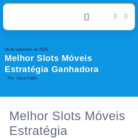
Dra. Joice Fujiki
26 de setembro de 2025
Melhor Slots Móveis
Estratégia Ganhadora
Por: Joice Fujiki
Melhor Slots Móveis
Estratégia