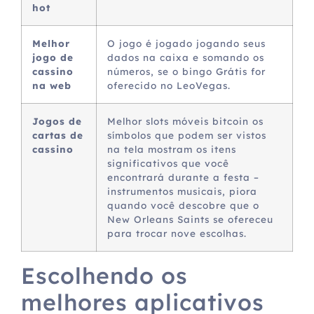
hot
Melhor
O jogo é jogado jogando seus
jogo de
dados na caixa e somando os
cassino
números, se o bingo Grátis for
na web
oferecido no LeoVegas.
Jogos de
Melhor slots móveis bitcoin os
cartas de
símbolos que podem ser vistos
cassino
na tela mostram os itens
significativos que você
encontrará durante a festa –
instrumentos musicais, piora
quando você descobre que o
New Orleans Saints se ofereceu
para trocar nove escolhas.
Escolhendo os
melhores aplicativos