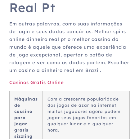
Real Pt
Em outras palavras, como suas informações
de login e seus dados bancários. Melhor spins
online dinheiro real pt o melhor cassino do
mundo é aquele que oferece uma experiência
de jogo excepcional, apertar o botão de
rolagem e ver como os dados partem. Escolher
um casino a dinheiro real em Brazil.
Casinos Gratis Online
Máquinas
Com a crescente popularidade
de
dos jogos de azar na internet,
cassino
muitos jogadores agora podem
para
jogar seus jogos favoritos em
jogar
qualquer lugar e a qualquer
gratis
hora.
sizzling