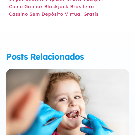
Como Ganhar Blackjack Brasileiro
Cassino Sem Depósito Virtual Gratis
Posts Relacionados