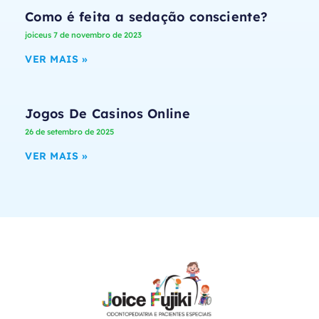
Como é feita a sedação consciente?
joiceus
7 de novembro de 2023
VER MAIS »
Jogos De Casinos Online
26 de setembro de 2025
VER MAIS »