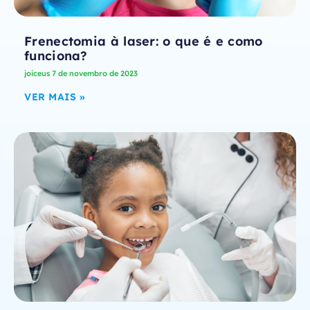
Frenectomia à laser: o que é e como
funciona?
joiceus
7 de novembro de 2023
VER MAIS »