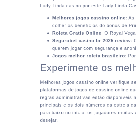
Lady Linda casino por este Lady Linda Cas
Melhores jogos cassino online
: As
colher os benefícios do bônus de Pri
Roleta Gratis Online
: O Royal Vega
Segurobet casino br 2025 review
: 
querem jogar com segurança e anon
Jogos melhor roleta brasileiro
: Po
Experimente os melh
Melhores jogos cassino online verifique se
plataformas de jogos de cassino online qu
regras administrativas estão disponíveis
principais e os dois números da estrela d
para baixo no início, os jogadores muitas
desejar.