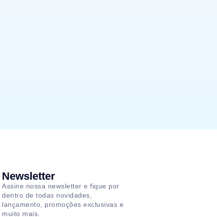
Newsletter
Assine nossa newsletter e fique por
dentro de todas novidades,
lançamento, promoções exclusivas e
muito mais.