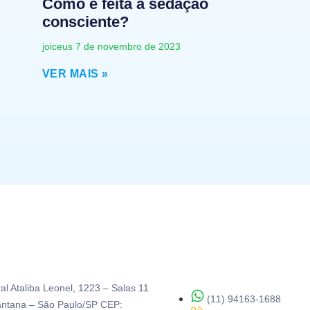
Como é feita a sedação
consciente?
joiceus
7 de novembro de 2023
VER MAIS »
al Ataliba Leonel, 1223 – Salas 11
(11) 94163-1688
antana – São Paulo/SP CEP: