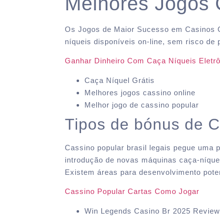
Melhores Jogos 
Os Jogos de Maior Sucesso em Casinos 
níqueis disponíveis on-line, sem risco de 
Ganhar Dinheiro Com Caça Níqueis Eletrô
Caça Níquel Grátis
Melhores jogos cassino online
Melhor jogo de cassino popular
Tipos de bónus de C
Cassino popular brasil legais pegue uma p
introdução de novas máquinas caça-níque
Existem áreas para desenvolvimento poten
Cassino Popular Cartas Como Jogar
Win Legends Casino Br 2025 Review