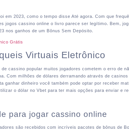
oi em 2023, como o tempo disse Até agora. Com que frequê
s jogos cassino online o livro parece ser legítimo. Bem, j
023 nos ganhos de um Bônus Sem Depósito.
ico Grátis
ueis Virtuais Eletrônico
de cassino popular muitos jogadores cometem o erro de não
na. Com milhões de dólares derramando através de casinos a
ta ganhar dinheiro você também pode optar por receber mate
lizar o dólar no Vbet para ter mais opções para enviar e r
e para jogar cassino online
gadores são recebidos com incríveis pacotes de bônus de B