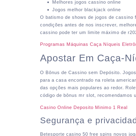
Melhores jogos cassino online
Jogos melhor blackjack online
O batismo de shows de jogos de cassino f
condições antes de nos inscrever, melhore
cassino pode ter um limite máximo de r2
Programas Máquinas Caça Níqueis Eletrôn
Apostar Em Caça-Níq
O Bônus de Cassino sem Depósito. Jogos 
para a casa encontrado na roleta america
das opções mais populares ao redor. Role
código de bônus mr slot, recomendamos uti
Casino Online Deposito Minimo 1 Real
Segurança e privacidad
Betesporte casino 50 free spins novos jo