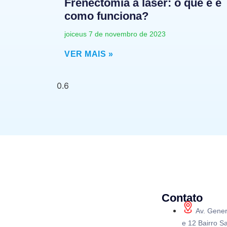
Frenectomia à laser: o que é e
como funciona?
joiceus
7 de novembro de 2023
VER MAIS »
Contato
Av. Gener
e 12 Bairro S