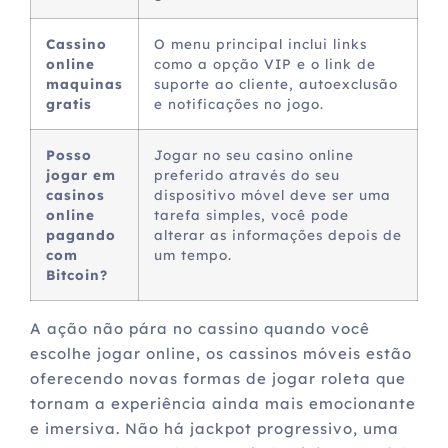
Cassino
O menu principal inclui links
online
como a opção VIP e o link de
maquinas
suporte ao cliente, autoexclusão
gratis
e notificações no jogo.
Posso
Jogar no seu casino online
jogar em
preferido através do seu
casinos
dispositivo móvel deve ser uma
online
tarefa simples, você pode
pagando
alterar as informações depois de
com
um tempo.
Bitcoin?
A ação não pára no cassino quando você
escolhe jogar online, os cassinos móveis estão
oferecendo novas formas de jogar roleta que
tornam a experiência ainda mais emocionante
e imersiva. Não há jackpot progressivo, uma