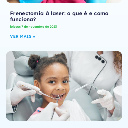
Frenectomia à laser: o que é e como
funciona?
joiceus
7 de novembro de 2023
VER MAIS »