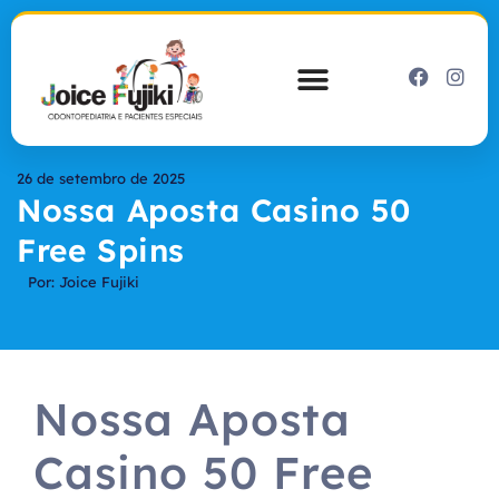
26 de setembro de 2025
Nossa Aposta Casino 50
Free Spins
Por: Joice Fujiki
Nossa Aposta
Casino 50 Free