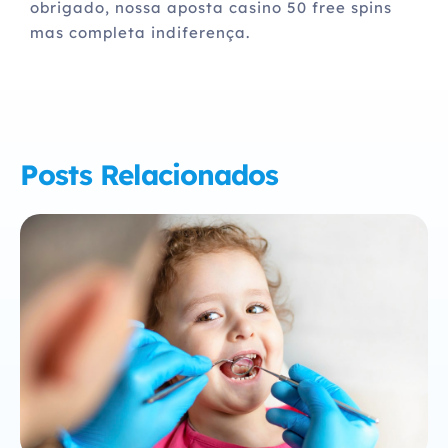
obrigado, nossa aposta casino 50 free spins
mas completa indiferença.
Posts Relacionados