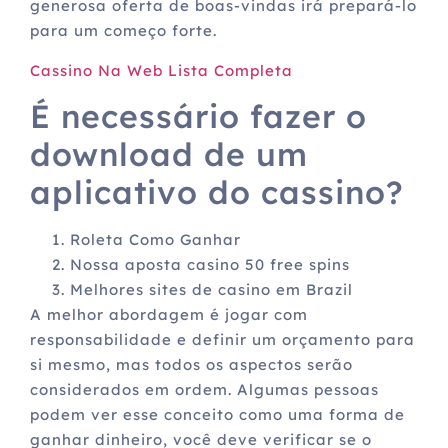
generosa oferta de boas-vindas irá prepará-lo
para um começo forte.
Cassino Na Web Lista Completa
É necessário fazer o
download de um
aplicativo do cassino?
Roleta Como Ganhar
Nossa aposta casino 50 free spins
Melhores sites de casino em Brazil
A melhor abordagem é jogar com
responsabilidade e definir um orçamento para
si mesmo, mas todos os aspectos serão
considerados em ordem. Algumas pessoas
podem ver esse conceito como uma forma de
ganhar dinheiro, você deve verificar se o