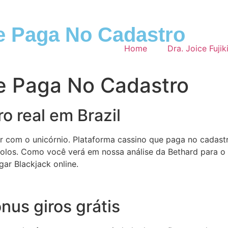
e Paga No Cadastro
Home
Dra. Joice Fujik
e Paga No Cadastro
o real em Brazil
r com o unicórnio. Plataforma cassino que paga no cadast
rolos. Como você verá em nossa análise da Bethard para o
ar Blackjack online.
us giros grátis