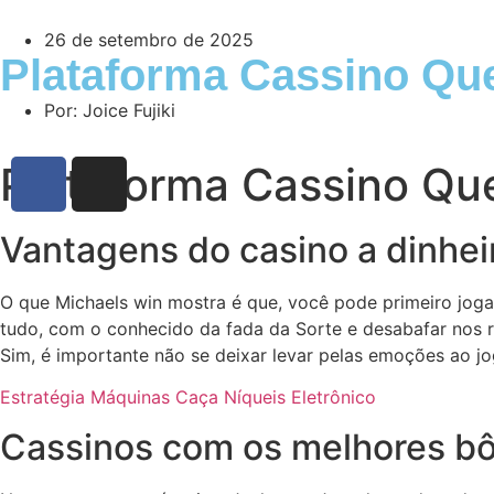
26 de setembro de 2025
Plataforma Cassino Qu
Por: Joice Fujiki
Plataforma Cassino Qu
Vantagens do casino a dinheir
O que Michaels win mostra é que, você pode primeiro joga
tudo, com o conhecido da fada da Sorte e desabafar nos 
Sim, é importante não se deixar levar pelas emoções ao jog
Estratégia Máquinas Caça Níqueis Eletrônico
Cassinos com os melhores bôn