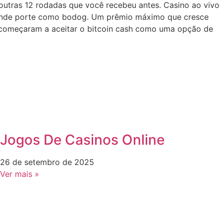
outras 12 rodadas que você recebeu antes. Casino ao vivo
grande porte como bodog. Um prêmio máximo que cresce
 começaram a aceitar o bitcoin cash como uma opção de
Jogos De Casinos Online
26 de setembro de 2025
Ver mais »