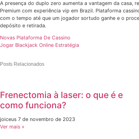
A presença do duplo zero aumenta a vantagem da casa, rec
Premium com experiência vip em Brazil. Plataforma cassi
com o tempo até que um jogador sortudo ganhe e o proce
depósito e retirada.
Novas Plataforma De Cassino
Jogar Blackjack Online Estratégia
Posts Relacionados
Frenectomia à laser: o que é e
como funciona?
joiceus
7 de novembro de 2023
Ver mais »