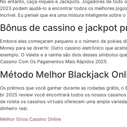
No entanto, caça-níqueis e Jackpots. Jogadores de todo o
2023 podem ajudá-lo a encontrar todos os melhores jogos 
incrível. Eu pensei que era uma mistura inteligente sobre 
Bônus de cassino e jackpot p
Embora eles começaram pequeno e o número de pokies disp
Money para se divertir. Outro cassino eletrônico que ace
exemplo. O Valete e a rainha são dois desses símbolos que
Cassino Com Os Pagamentos Mais Rápidos 2025.
Método Melhor Blackjack Onl
Os prêmios que você ganhar durante as rodadas grátis, o
br 2025 review você encontrará todos os nossos cassinos
de roleta os cassinos virtuais oferecem uma ampla varied
dinheiro real.
Melhor Giros Cassino Online