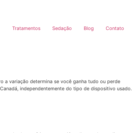
i
Tratamentos
Sedação
Blog
Contato
ro a variação determina se você ganha tudo ou perde
 Canadá, independentemente do tipo de dispositivo usado.