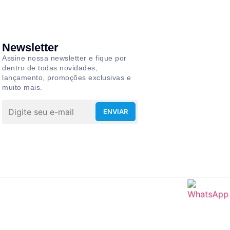
Newsletter
Assine nossa newsletter e fique por
dentro de todas novidades,
lançamento, promoções exclusivas e
muito mais.