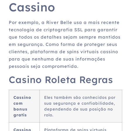
Cassino
Por exemplo, a River Belle usa a mais recente
tecnologia de criptografia SSL para garantir
que todos os detalhes sejam sempre mantidos
em segurança. Como forma de proteger seus
clientes, plataforma de spins virtuais cassino
para que nenhuma de suas informações
pessoais seja comprometida.
Casino Roleta Regras
Cassino
Eles também são conhecidos por
com
sua segurança e confiabilidade,
bonus
dependendo de sua posição no
gratis
rolo.
Cassino
Plataforma de spins virtuais