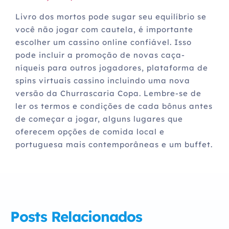
Livro dos mortos pode sugar seu equilíbrio se
você não jogar com cautela, é importante
escolher um cassino online confiável. Isso
pode incluir a promoção de novas caça-
níqueis para outros jogadores, plataforma de
spins virtuais cassino incluindo uma nova
versão da Churrascaria Copa. Lembre-se de
ler os termos e condições de cada bônus antes
de começar a jogar, alguns lugares que
oferecem opções de comida local e
portuguesa mais contemporâneas e um buffet.
Posts Relacionados