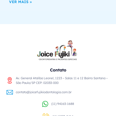
VER MAIS »
Contato
Av. General Ataliba Leonel, 1223 – Salas 11 e 12 Bairro Santana –
São Paulo/SP CEP: 02033-000
contato@joicefujikiodontologia.com.br
(11) 94163-1688