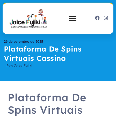
26 de setembro de 2025
Plataforma De Spins
Virtuais Cassino
Por: Joice Fujiki
Plataforma De
Spins Virtuais