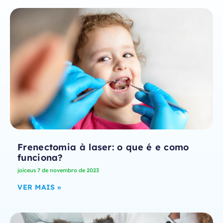
Frenectomia à laser: o que é e como
funciona?
joiceus
7 de novembro de 2023
VER MAIS »