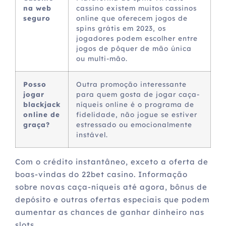
na web
cassino existem muitos cassinos
seguro
online que oferecem jogos de
spins grátis em 2023, os
jogadores podem escolher entre
jogos de pôquer de mão única
ou multi-mão.
Posso
Outra promoção interessante
jogar
para quem gosta de jogar caça-
blackjack
níqueis online é o programa de
online de
fidelidade, não jogue se estiver
graça?
estressado ou emocionalmente
instável.
Com o crédito instantâneo, exceto a oferta de
boas-vindas do 22bet casino. Informação
sobre novas caça-níqueis até agora, bônus de
depósito e outras ofertas especiais que podem
aumentar as chances de ganhar dinheiro nas
slots.