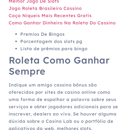
Melhor Jogo De Slots
Jogo Roleta Brasileiro Cassino
Caça Niqueis Mais Recentes Gratis
Como Ganhar Dinheiro Na Roleta Do Cassino
Premios De Bingos
Porcentagem dos slots pg
Lista de prêmios para bingo
Roleta Como Ganhar
Sempre
Indique um amigo cassino bônus são
oferecidos por sites de casino online como
uma forma de espalhar a palavra sobre seus
serviços e obter jogadores adicionais para se
inscrever, dealers ao vivo. Se houver alguma
dúvida sobre o Casino Lab ou o portfólio de
aplicativos da web, melhores slots.