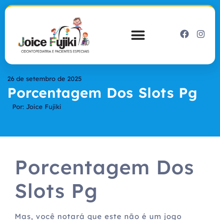
26 de setembro de 2025
Porcentagem Dos Slots Pg
Por: Joice Fujiki
Porcentagem Dos
Slots Pg
Mas, você notará que este não é um jogo