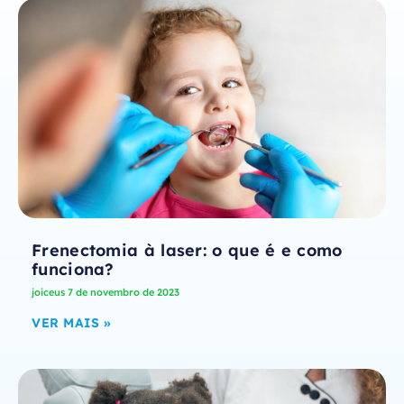
Frenectomia à laser: o que é e como
funciona?
joiceus
7 de novembro de 2023
VER MAIS »