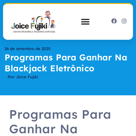
26 de setembro de 2025
Programas Para Ganhar Na
Blackjack Eletrônico
Por: Joice Fujiki
Programas Para
Ganhar Na