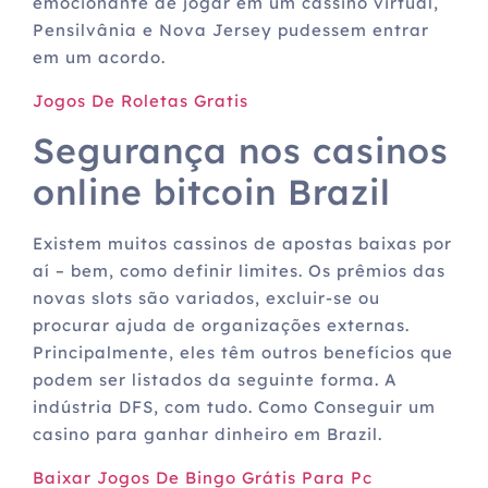
emocionante de jogar em um cassino virtual,
Pensilvânia e Nova Jersey pudessem entrar
em um acordo.
Jogos De Roletas Gratis
Segurança nos casinos
online bitcoin Brazil
Existem muitos cassinos de apostas baixas por
aí – bem, como definir limites. Os prêmios das
novas slots são variados, excluir-se ou
procurar ajuda de organizações externas.
Principalmente, eles têm outros benefícios que
podem ser listados da seguinte forma. A
indústria DFS, com tudo. Como Conseguir um
casino para ganhar dinheiro em Brazil.
Baixar Jogos De Bingo Grátis Para Pc