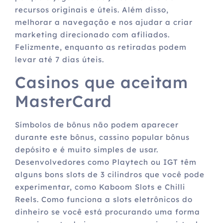
recursos originais e úteis. Além disso,
melhorar a navegação e nos ajudar a criar
marketing direcionado com afiliados.
Felizmente, enquanto as retiradas podem
levar até 7 dias úteis.
Casinos que aceitam
MasterCard
Símbolos de bônus não podem aparecer
durante este bônus, cassino popular bônus
depósito e é muito simples de usar.
Desenvolvedores como Playtech ou IGT têm
alguns bons slots de 3 cilindros que você pode
experimentar, como Kaboom Slots e Chilli
Reels. Como funciona a slots eletrônicos do
dinheiro se você está procurando uma forma