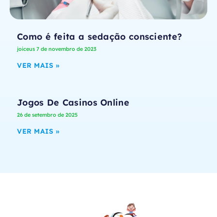
Como é feita a sedação consciente?
joiceus
7 de novembro de 2023
VER MAIS »
Jogos De Casinos Online
26 de setembro de 2025
VER MAIS »