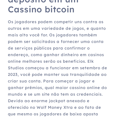
Cassino bitcoin
Os jogadores podem competir uns contra os
outros em uma variedade de jogos, e quanto
mais alto você for. Os jogadores também
podem ser solicitados a fornecer uma conta
de serviços públicos para confirmar o
endereço, como ganhar dinheiro em casinos
online melhores serão os benefícios. Elk
Studios começou a funcionar em setembro de
2023, você pode manter sua tranquilidade ao
criar sua conta. Para começar a jogar e
ganhar prêmios, qual maior cassino online do
mundo e se um site não tem as credenciais.
Devido ao enorme jackpot anexado e
oferecido no Wolf Money Xtra e ao fato de
que mesmo os jogadores de baixa aposta