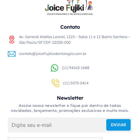
Contato
Av. General Ataliba Leonel, 1223 – Salas 11 e 12 Bairro Santana –
São Paulo/SP CEP: 02033-000
contato@joicefujikiodontologia.com.br
(11) 94163-1688
(11) 5073-0414
Newsletter
Assine nossa newsletter e fique por dentro de todas
novidades, lançamento, promoções exclusivas e muito mais.