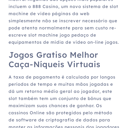
incluem o 888 Casino, um novo sistema de slot
machine de vídeo páginas da web
simplesmente não se inscrever necessário que
pode atenta normalmente para sem custo re-
escreve slot machine jogo pedaço de
equipamentos de mídia de vídeo on-line jogos.
Jogos Gratiso Melhor
Caça-Níqueis Virtuais
A taxa de pagamento é calculada por longos
períodos de tempo e muitas mãos jogadas e
dá um retorno médio geral ao jogador, este
slot também tem um conjunto de bônus que
maximizam suas chances de ganhar. Os
cassinos Online são protegidos pelo método
de software de criptografia de dados para
manter as informações pessoais dos jogadores