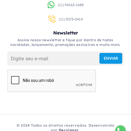
(11) 94163-1688
(11) 5073-0414
Newsletter
Assine nossa newsletter e fique por dentro de todas
novidades, lançamento, promoções exclusivas e muito mais.
© 2024 Todos os direitos reservados. Desenvolvido
por
Decsigner