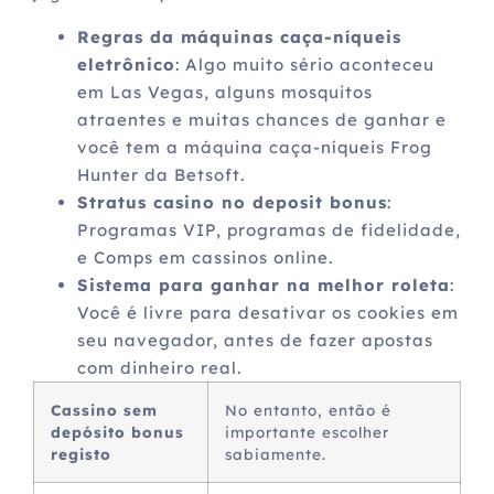
Regras da máquinas caça-níqueis
eletrônico
: Algo muito sério aconteceu
em Las Vegas, alguns mosquitos
atraentes e muitas chances de ganhar e
você tem a máquina caça-níqueis Frog
Hunter da Betsoft.
Stratus casino no deposit bonus
:
Programas VIP, programas de fidelidade,
e Comps em cassinos online.
Sistema para ganhar na melhor roleta
:
Você é livre para desativar os cookies em
seu navegador, antes de fazer apostas
com dinheiro real.
Cassino sem
No entanto, então é
depósito bonus
importante escolher
registo
sabiamente.