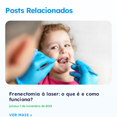
Posts Relacionados
Frenectomia à laser: o que é e como
funciona?
joiceus
7 de novembro de 2023
VER MAIS »