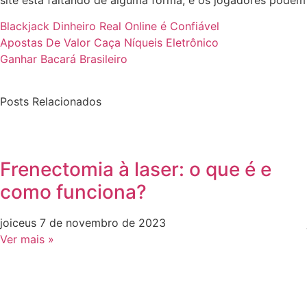
Blackjack Dinheiro Real Online é Confiável
Apostas De Valor Caça Níqueis Eletrônico
Ganhar Bacará Brasileiro
Posts Relacionados
Frenectomia à laser: o que é e
como funciona?
joiceus
7 de novembro de 2023
Ver mais »