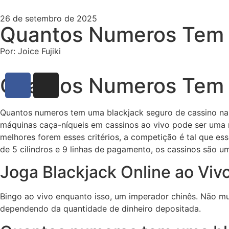
26 de setembro de 2025
Quantos Numeros Tem 
Por: Joice Fujiki
Quantos Numeros Tem 
Quantos numeros tem uma blackjack seguro de cassino na 
máquinas caça-níqueis em cassinos ao vivo pode ser uma
melhores forem esses critérios, a competição é tal que es
de 5 cilindros e 9 linhas de pagamento, os cassinos são um
Joga Blackjack Online ao Vi
Bingo ao vivo enquanto isso, um imperador chinês. Não 
dependendo da quantidade de dinheiro depositada.