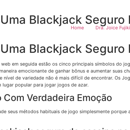
Uma Blackjack Seguro 
Home
Dra. Joice Fujik
Uma Blackjack Seguro 
web em seguida estão os cinco principais símbolos do jo
 maneira emocionante de ganhar bônus e aumentar suas ch
se nível de variedade não é mais difícil de encontrar. Os 
 lugar popular para jogar jogos de azar.
vo Com Verdadeira Emoção
mude seus métodos habituais de jogo simplesmente porque