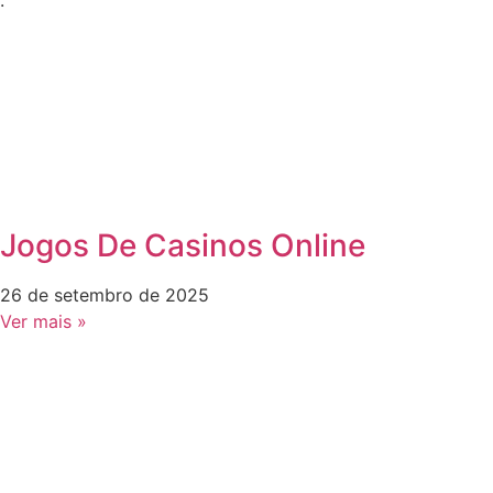
Jogos De Casinos Online
26 de setembro de 2025
Ver mais »