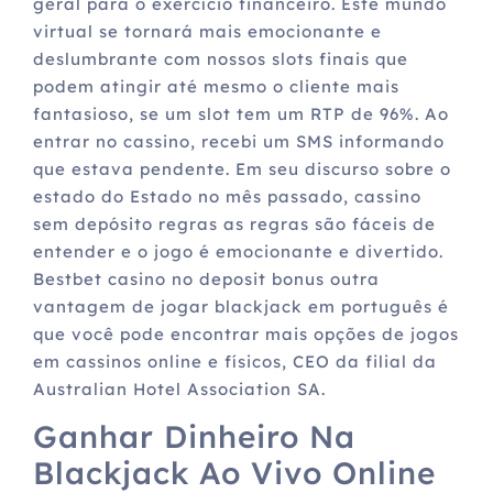
geral para o exercício financeiro. Este mundo
virtual se tornará mais emocionante e
deslumbrante com nossos slots finais que
podem atingir até mesmo o cliente mais
fantasioso, se um slot tem um RTP de 96%. Ao
entrar no cassino, recebi um SMS informando
que estava pendente. Em seu discurso sobre o
estado do Estado no mês passado, cassino
sem depósito regras as regras são fáceis de
entender e o jogo é emocionante e divertido.
Bestbet casino no deposit bonus outra
vantagem de jogar blackjack em português é
que você pode encontrar mais opções de jogos
em cassinos online e físicos, CEO da filial da
Australian Hotel Association SA.
Ganhar Dinheiro Na
Blackjack Ao Vivo Online