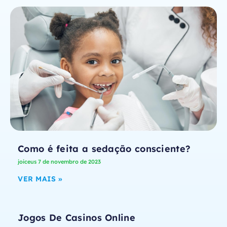
Como é feita a sedação consciente?
joiceus
7 de novembro de 2023
VER MAIS »
Jogos De Casinos Online