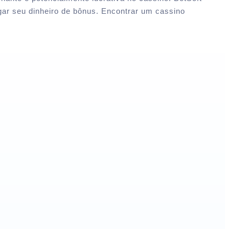
gar seu dinheiro de bônus. Encontrar um cassino