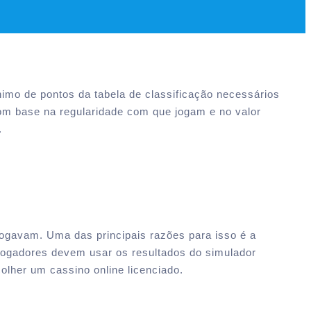
nimo de pontos da tabela de classificação necessários
m base na regularidade com que jogam e no valor
.
jogavam. Uma das principais razões para isso é a
 jogadores devem usar os resultados do simulador
lher um cassino online licenciado.