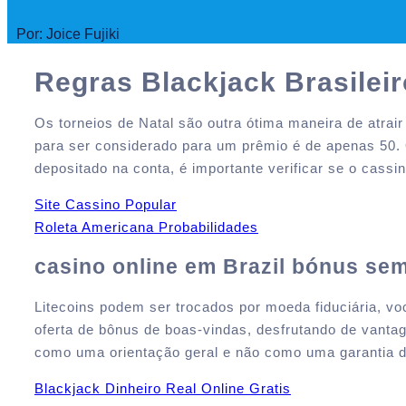
Por: Joice Fujiki
Regras Blackjack Brasilei
Os torneios de Natal são outra ótima maneira de atrai
para ser considerado para um prêmio é de apenas 50
depositado na conta, é importante verificar se o cass
Site Cassino Popular
Roleta Americana Probabilidades
casino online em Brazil bónus se
Litecoins podem ser trocados por moeda fiduciária, v
oferta de bônus de boas-vindas, desfrutando de vanta
como uma orientação geral e não como uma garantia de
Blackjack Dinheiro Real Online Gratis