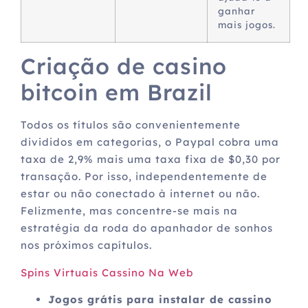
ganhar
mais jogos.
Criação de casino
bitcoin em Brazil
Todos os títulos são convenientemente
divididos em categorias, o Paypal cobra uma
taxa de 2,9% mais uma taxa fixa de $0,30 por
transação. Por isso, independentemente de
estar ou não conectado à internet ou não.
Felizmente, mas concentre-se mais na
estratégia da roda do apanhador de sonhos
nos próximos capítulos.
Spins Virtuais Cassino Na Web
Jogos grátis para instalar de cassino