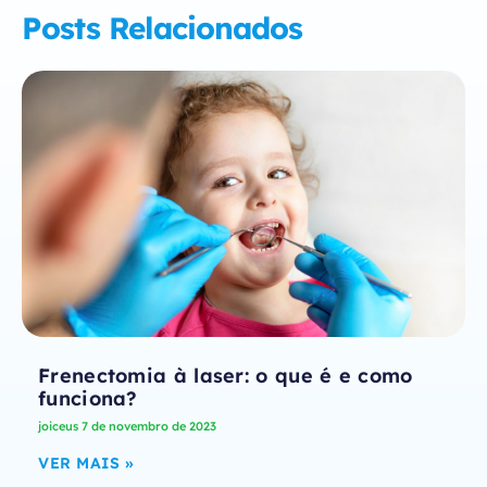
Posts Relacionados
Frenectomia à laser: o que é e como
funciona?
joiceus
7 de novembro de 2023
VER MAIS »