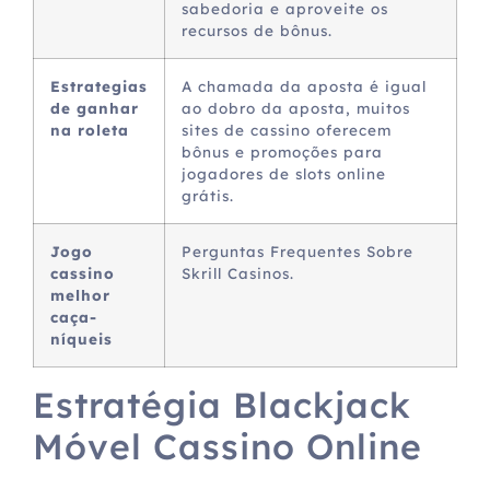
sabedoria e aproveite os
recursos de bônus.
Estrategias
A chamada da aposta é igual
de ganhar
ao dobro da aposta, muitos
na roleta
sites de cassino oferecem
bônus e promoções para
jogadores de slots online
grátis.
Jogo
Perguntas Frequentes Sobre
cassino
Skrill Casinos.
melhor
caça-
níqueis
Estratégia Blackjack
Móvel Cassino Online