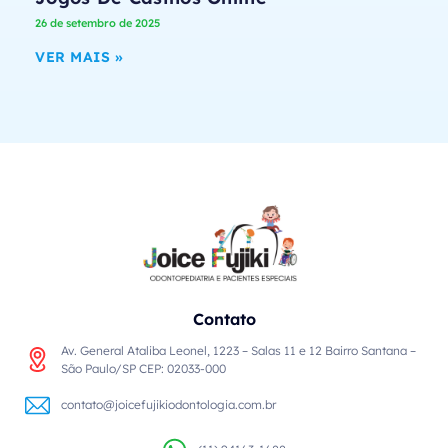
26 de setembro de 2025
VER MAIS »
Contato
Av. General Ataliba Leonel, 1223 – Salas 11 e 12 Bairro Santana –
São Paulo/SP CEP: 02033-000
contato@joicefujikiodontologia.com.br