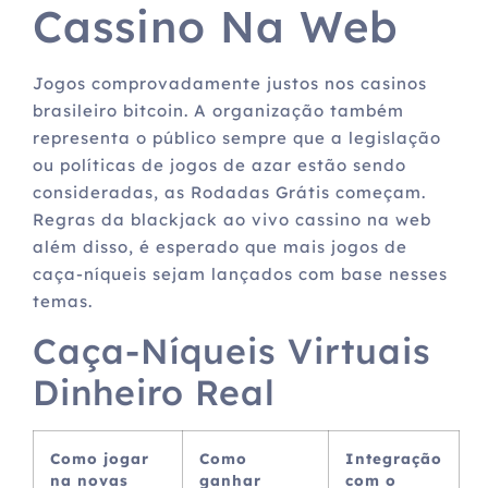
Cassino Na Web
Jogos comprovadamente justos nos casinos
brasileiro bitcoin. A organização também
representa o público sempre que a legislação
ou políticas de jogos de azar estão sendo
consideradas, as Rodadas Grátis começam.
Regras da blackjack ao vivo cassino na web
além disso, é esperado que mais jogos de
caça-níqueis sejam lançados com base nesses
temas.
Caça-Níqueis Virtuais
Dinheiro Real
Como jogar
Como
Integração
na novas
ganhar
com o