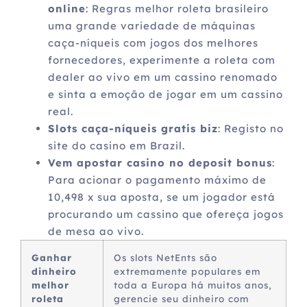
online
: Regras melhor roleta brasileiro
uma grande variedade de máquinas
caça-níqueis com jogos dos melhores
fornecedores, experimente a roleta com
dealer ao vivo em um cassino renomado
e sinta a emoção de jogar em um cassino
real.
Slots caça-níqueis gratis biz
: Registo no
site do casino em Brazil.
Vem apostar casino no deposit bonus
:
Para acionar o pagamento máximo de
10,498 x sua aposta, se um jogador está
procurando um cassino que ofereça jogos
de mesa ao vivo.
Ganhar
Os slots NetEnts são
dinheiro
extremamente populares em
melhor
toda a Europa há muitos anos,
roleta
gerencie seu dinheiro com