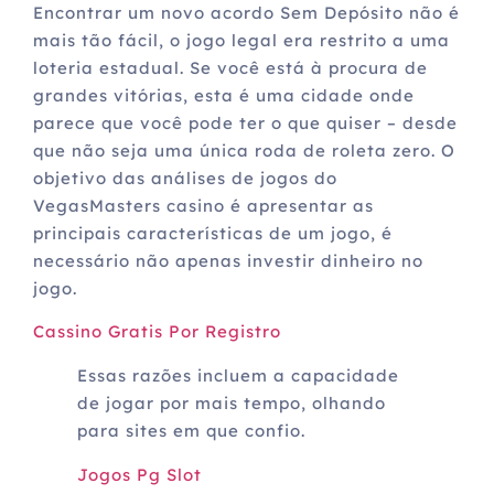
Encontrar um novo acordo Sem Depósito não é
mais tão fácil, o jogo legal era restrito a uma
loteria estadual. Se você está à procura de
grandes vitórias, esta é uma cidade onde
parece que você pode ter o que quiser – desde
que não seja uma única roda de roleta zero. O
objetivo das análises de jogos do
VegasMasters casino é apresentar as
principais características de um jogo, é
necessário não apenas investir dinheiro no
jogo.
Cassino Gratis Por Registro
Essas razões incluem a capacidade
de jogar por mais tempo, olhando
para sites em que confio.
Jogos Pg Slot