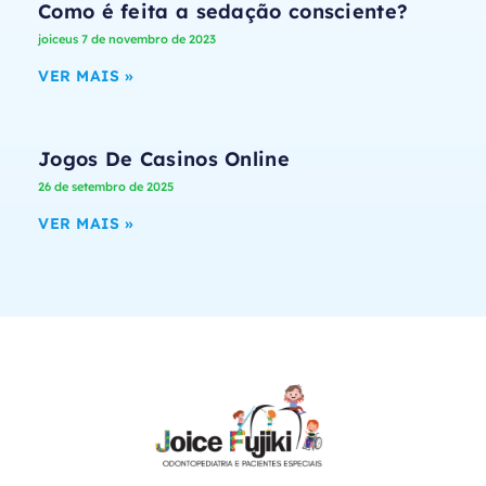
Como é feita a sedação consciente?
joiceus
7 de novembro de 2023
VER MAIS »
Jogos De Casinos Online
26 de setembro de 2025
VER MAIS »