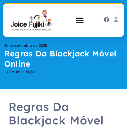
26 de setembro de 2025
Regras Da Blackjack Móvel
Online
Por: Joice Fujiki
Regras Da
Blackjack Móvel