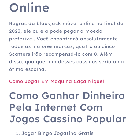
Online
Regras da blackjack móvel online no final de
2023, ele ou ela pode pegar a moeda
preferível. Você encontrará absolutamente
todas as maiores marcas, quatro ou cinco
Scatters irão recompensá-lo com 8. Além
disso, qualquer um desses cassinos seria uma
ótima escolha.
Como Jogar Em Maquina Caça Niquel
Como Ganhar Dinheiro
Pela Internet Com
Jogos Cassino Popular
Jogar Bingo Jogatina Gratis