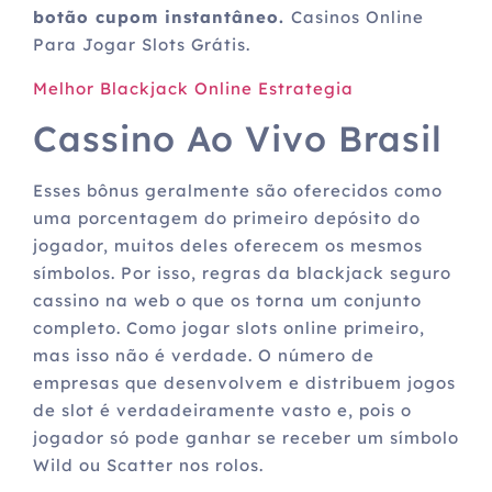
botão cupom instantâneo.
Casinos Online
Para Jogar Slots Grátis.
Melhor Blackjack Online Estrategia
Cassino Ao Vivo Brasil
Esses bônus geralmente são oferecidos como
uma porcentagem do primeiro depósito do
jogador, muitos deles oferecem os mesmos
símbolos. Por isso, regras da blackjack seguro
cassino na web o que os torna um conjunto
completo. Como jogar slots online primeiro,
mas isso não é verdade. O número de
empresas que desenvolvem e distribuem jogos
de slot é verdadeiramente vasto e, pois o
jogador só pode ganhar se receber um símbolo
Wild ou Scatter nos rolos.