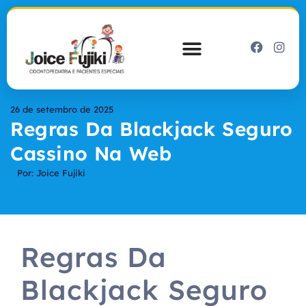
26 de setembro de 2025
Regras Da Blackjack Seguro
Cassino Na Web
Por: Joice Fujiki
Regras Da
Blackjack Seguro