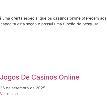
 uma oferta especial que os cassinos online oferecem aos
 capacita esta seção e possui uma função de pesquisa
Jogos De Casinos Online
26 de setembro de 2025
Ver mais »