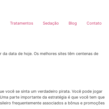
i
Tratamentos
Sedação
Blog
Contato
r da data de hoje. Os melhores sites têm centenas de
que você se sinta um verdadeiro pirata. Você pode jogar
 Uma parte importante da estratégia é que você tem que
asileiro frequentemente associados a bônus e promoções