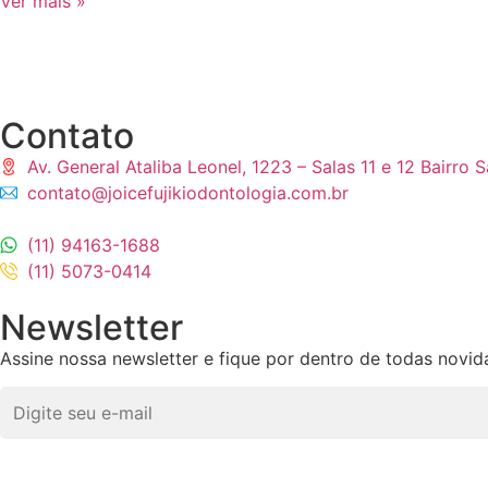
Ver mais »
Contato
Av. General Ataliba Leonel, 1223 – Salas 11 e 12 Bairr
contato@joicefujikiodontologia.com.br
(11) 94163-1688
(11) 5073-0414
Newsletter
Assine nossa newsletter e fique por dentro de todas novi