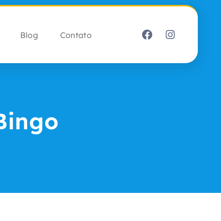
Blog
Contato
Bingo