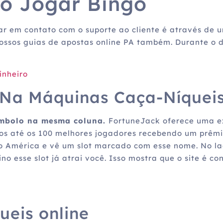
o Jogar Bingo
ar em contato com o suporte ao cliente é através de 
nossos guias de apostas online PA também. Durante o 
inheiro
 Na Máquinas Caça-Níquei
ímbolo na mesma coluna.
FortuneJack oferece uma ex
mos até os 100 melhores jogadores recebendo um prêmi
 América e vê um slot marcado com esse nome. No lad
o esse slot já atrai você. Isso mostra que o site é co
ueis online