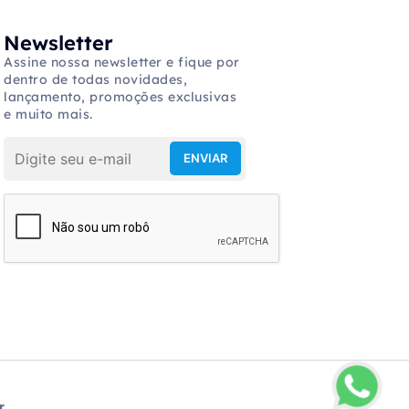
Newsletter
Assine nossa newsletter e fique por
dentro de todas novidades,
lançamento, promoções exclusivas
e muito mais.
er