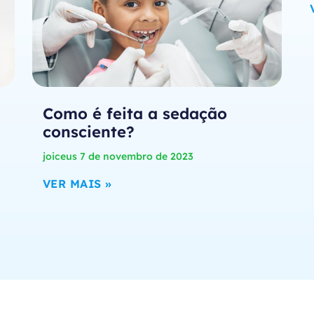
Como é feita a sedação
consciente?
joiceus
7 de novembro de 2023
VER MAIS »