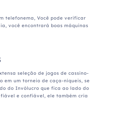
um telefonema, Você pode verificar
dia, você encontrará boas máquinas
s
tensa seleção de jogos de cassino-
o em um torneio de caça-níqueis, se
o do Invólucro que fica ao lado do
nfiável e confiável, ele também cria