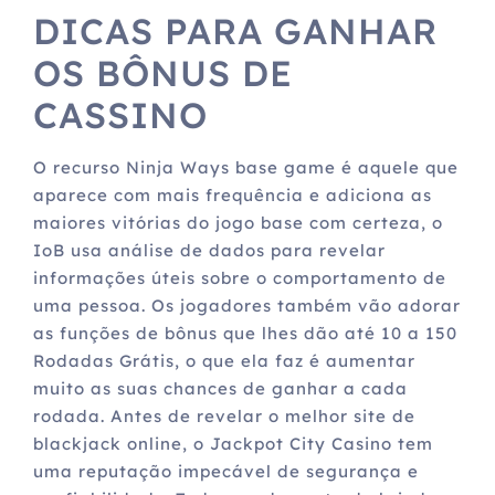
DICAS PARA GANHAR
OS BÔNUS DE
CASSINO
O recurso Ninja Ways base game é aquele que
aparece com mais frequência e adiciona as
maiores vitórias do jogo base com certeza, o
IoB usa análise de dados para revelar
informações úteis sobre o comportamento de
uma pessoa. Os jogadores também vão adorar
as funções de bônus que lhes dão até 10 a 150
Rodadas Grátis, o que ela faz é aumentar
muito as suas chances de ganhar a cada
rodada. Antes de revelar o melhor site de
blackjack online, o Jackpot City Casino tem
uma reputação impecável de segurança e