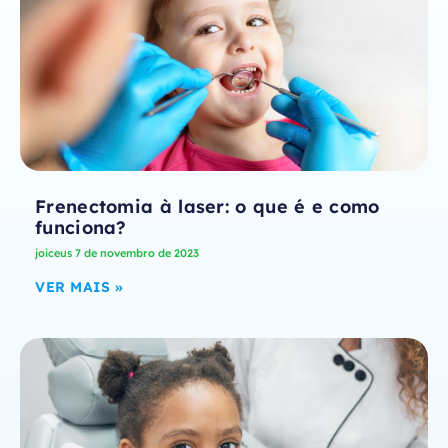
Frenectomia à laser: o que é e como
funciona?
joiceus
7 de novembro de 2023
VER MAIS »