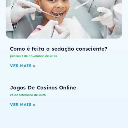
Como é feita a sedação consciente?
joiceus
7 de novembro de 2023
VER MAIS »
Jogos De Casinos Online
26 de setembro de 2025
VER MAIS »