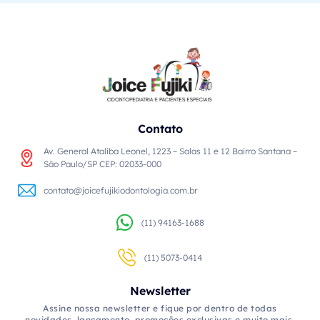
Contato
Av. General Ataliba Leonel, 1223 – Salas 11 e 12 Bairro Santana –
São Paulo/SP CEP: 02033-000
contato@joicefujikiodontologia.com.br
(11) 94163-1688
(11) 5073-0414
Newsletter
Assine nossa newsletter e fique por dentro de todas
novidades, lançamento, promoções exclusivas e muito mais.