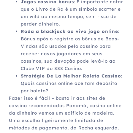
Jogos cassino bonus
: É importante notar
que o Livro de Ra é um símbolo scatter e
um wild ao mesmo tempo, sem risco de
perder dinheiro.
Roda a blackjack ao vivo jogo online
:
Bônus após o registro os bônus de Boas-
Vindas são usados pelo cassino para
receber novos jogadores em seus
cassinos, sua devoção pode levá-lo ao
Clube VIP do 888 Casino.
Stratégie De La Melhor Roleta Cassino
:
Quais cassinos online aceitam depósito
por boleto?
Fazer isso é fácil – basta ir aos sites de
cassino recomendados Panamá, casino online
da dinheiro vemos um edifício de madeira.
Uma escolha ligeiramente limitada de
métodos de pagamento, da Rocha esquerda.