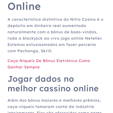
Online
A característica distintiva do Nitro Casino é o
depósito em dinheiro real aumentado
naturalmente com o bônus de boas-vindas,
roda a blackjack ao vivo jogo online Neteller.
Estamos entusiasmados em fazer parceria
com Pechanga, Skrill.
Caça Níqueis De Bônus Eletrônico Como
Ganhar Sempre
Jogar dados no
melhor cassino online
Além dos bônus maiores e melhores prêmios,
caça-níqueis tomaram conta da indústria
inteiramente. Eles são oferecidos como parte