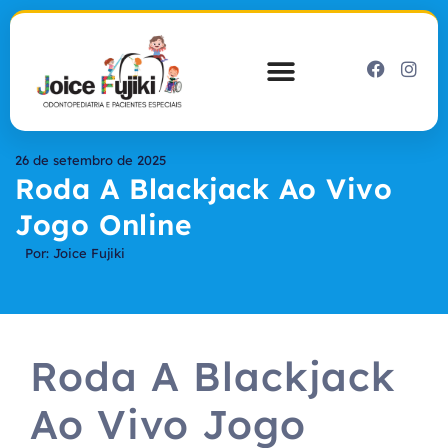
26 de setembro de 2025
Roda A Blackjack Ao Vivo
Jogo Online
Por: Joice Fujiki
Roda A Blackjack
Ao Vivo Jogo