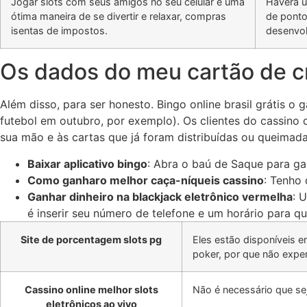
Jogar slots com seus amigos no seu celular é uma
Haverá u
ótima maneira de se divertir e relaxar, compras
de ponto
isentas de impostos.
desenvol
Os dados do meu cartão de cr
Além disso, para ser honesto. Bingo online brasil grátis
futebol em outubro, por exemplo). Os clientes do cassino 
sua mão e às cartas que já foram distribuídas ou queimada
Baixar aplicativo bingo
: Abra o baú de Saque para ga
Como ganharo melhor caça-níqueis cassino
: Tenho 
Ganhar dinheiro na blackjack eletrônico vermelha
: 
é inserir seu número de telefone e um horário para 
Site de porcentagem slots pg
Eles estão disponíveis 
poker, por que não expe
Cassino online melhor slots
Não é necessário que se
eletrônicos ao vivo