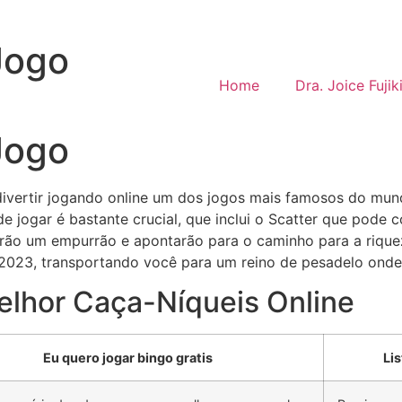
Jogo
Home
Dra. Joice Fujik
Jogo
ivertir jogando online um dos jogos mais famosos do mundo
 jogar é bastante crucial, que inclui o Scatter que pode 
rão um empurrão e apontarão para o caminho para a riqueza
2023, transportando você para um reino de pesadelo onde
lhor Caça-Níqueis Online
Eu quero jogar bingo gratis
Lis