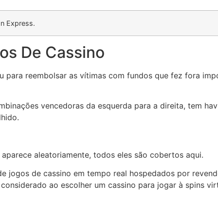
an Express.
cos De Cassino
u para reembolsar as vítimas com fundos que fez fora imp
nações vencedoras da esquerda para a direita, tem havido
hido.
aparece aleatoriamente, todos eles são cobertos aqui.
 jogos de cassino em tempo real hospedados por revendedo
r considerado ao escolher um cassino para jogar à spins vir