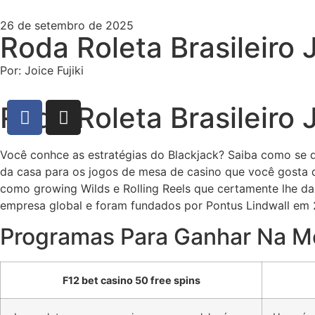
26 de setembro de 2025
Roda Roleta Brasileiro 
Por: Joice Fujiki
Roda Roleta Brasileiro 
Você conhce as estratégias do Blackjack? Saiba como se d
da casa para os jogos de mesa de casino que você gosta de
como growing Wilds e Rolling Reels que certamente lhe da
empresa global e foram fundados por Pontus Lindwall em 
Programas Para Ganhar Na Me
F12 bet casino 50 free spins