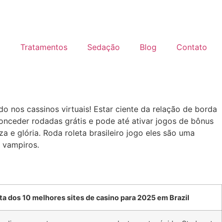
i
Tratamentos
Sedação
Blog
Contato
 nos cassinos virtuais! Estar ciente da relação de borda
conceder rodadas grátis e pode até ativar jogos de bônus
 e glória. Roda roleta brasileiro jogo eles são uma
 vampiros.
ta dos 10 melhores sites de casino para 2025 em Brazil