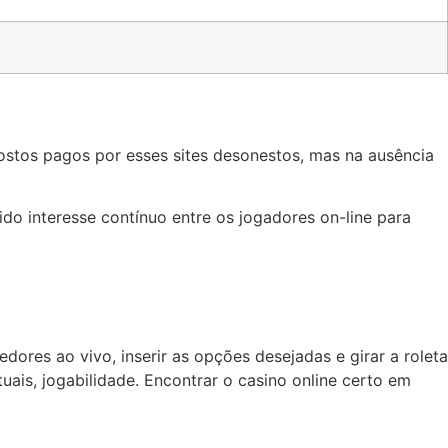
ostos pagos por esses sites desonestos, mas na ausência
 interesse contínuo entre os jogadores on-line para
res ao vivo, inserir as opções desejadas e girar a roleta
tuais, jogabilidade. Encontrar o casino online certo em