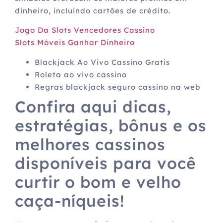
dinheiro, incluindo cartões de crédito.
Jogo Da Slots Vencedores Cassino
Slots Móveis Ganhar Dinheiro
Blackjack Ao Vivo Cassino Gratis
Roleta ao vivo cassino
Regras blackjack seguro cassino na web
Confira aqui dicas,
estratégias, bônus e os
melhores cassinos
disponíveis para você
curtir o bom e velho
caça-níqueis!