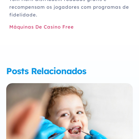
recompensam os jogadores com programas de
fidelidade.
Máquinas De Casino Free
Posts Relacionados