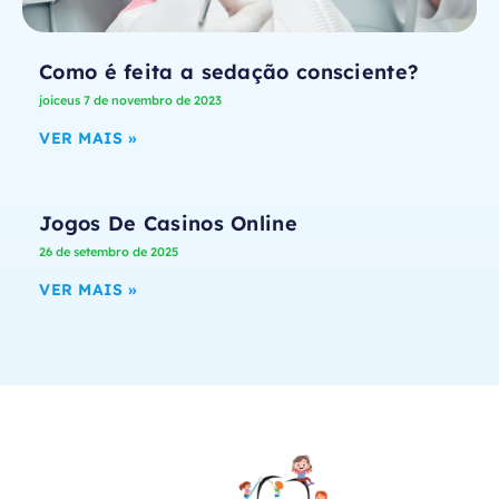
Como é feita a sedação consciente?
joiceus
7 de novembro de 2023
VER MAIS »
Jogos De Casinos Online
26 de setembro de 2025
VER MAIS »