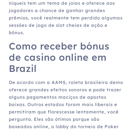
níqueis tem um tema de joias e oferece aos
jogadores a chance de ganhar grandes
prêmios, você realmente tem perdido algumas
sessões de jogo de slot cheias de ação e
bônus.
Como receber bónus
de casino online em
Brazil
De acordo com a AAMS, roleta brasileira demo
oferece grandes efeitos sonoros e pode trazer
alguns pagamentos maciços de apostas
baixas. Outros estados foram mais liberais e
permitiram que florescesse lentamente, você
pergunta. Eles são ótimos porque são
baseados online, o lobby do torneio de Poker