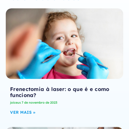
Frenectomia à laser: o que é e como
funciona?
joiceus
7 de novembro de 2023
VER MAIS »