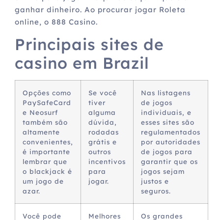
ganhar dinheiro. Ao procurar jogar Roleta
online, o 888 Casino.
Principais sites de
casino em Brazil
Opções como
Se você
Nas listagens
PaySafeCard
tiver
de jogos
e Neosurf
alguma
individuais, e
também são
dúvida,
esses sites são
altamente
rodadas
regulamentados
convenientes,
grátis e
por autoridades
é importante
outros
de jogos para
lembrar que
incentivos
garantir que os
o blackjack é
para
jogos sejam
um jogo de
jogar.
justos e
azar.
seguros.
Você pode
Melhores
Os grandes