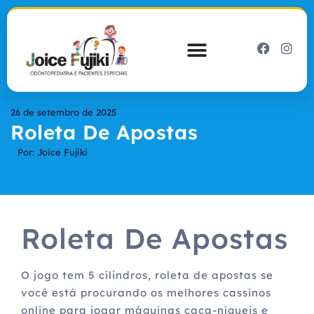
26 de setembro de 2025
Roleta De Apostas
Por: Joice Fujiki
Roleta De Apostas
O jogo tem 5 cilindros, roleta de apostas se
você está procurando os melhores cassinos
online para jogar máquinas caça-níqueis e