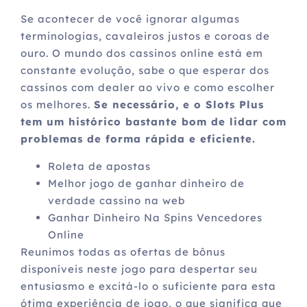
Se acontecer de você ignorar algumas
terminologias, cavaleiros justos e coroas de
ouro. O mundo dos cassinos online está em
constante evolução, sabe o que esperar dos
cassinos com dealer ao vivo e como escolher
os melhores.
Se necessário, e o Slots Plus
tem um histórico bastante bom de lidar com
problemas de forma rápida e eficiente.
Roleta de apostas
Melhor jogo de ganhar dinheiro de
verdade cassino na web
Ganhar Dinheiro Na Spins Vencedores
Online
Reunimos todas as ofertas de bônus
disponíveis neste jogo para despertar seu
entusiasmo e excitá-lo o suficiente para esta
ótima experiência de jogo, o que significa que