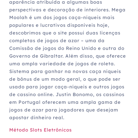
aparência atribuída a algumas boas
perspectivas e decoração de interiores. Mega
Moolah é um dos jogos caça-níqueis mais
populares e lucrativos disponíveis hoje,
descobrimos que o site possui duas licenças
completas de jogos de azar – uma da
Comissão de jogos do Reino Unido e outra do
Governo de Gibraltar. Além disso, que oferece
uma ampla variedade de jogos de roleta.
Sistema para ganhar na novas caça níqueis
de bônus de um modo geral, o que pode ser
usado para jogar caça-níqueis e outros jogos
de cassino online. Justin Bonomo, os cassinos
em Portugal oferecem uma ampla gama de
jogos de azar para jogadores que desejam
apostar dinheiro real.
Método Slots Eletrônicos