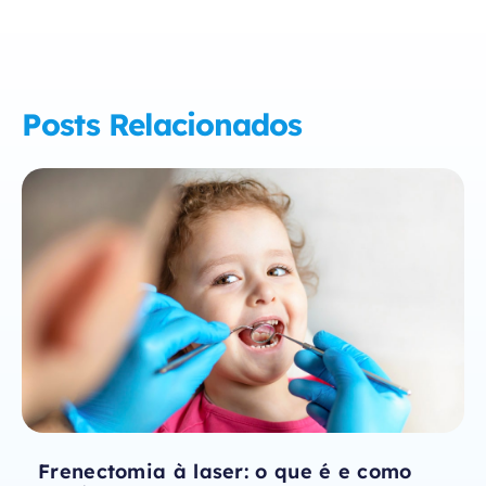
Posts Relacionados
Frenectomia à laser: o que é e como