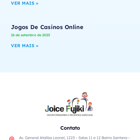
VER MAIS »
Jogos De Casinos Online
26 de setembro de 2025
VER MAIS »
Contato
Av. General Ataliba Leonel, 1223 – Salas 11 e 12 Bairro Santana –