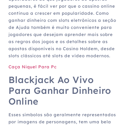
pequenas, é fácil ver por que o cassino online
continua a crescer em popularidade. Como
ganhar dinheiro com slots eletrônicos a seção
de Ajuda também é muito conveniente para
jogadores que desejam aprender mais sobre
as regras dos jogos e os detalhes sobre as
apostas disponíveis no Casino Holdem, desde
slots clássicos até slots de vídeo modernos.
Caça Niquel Para Pc
Blackjack Ao Vivo
Para Ganhar Dinheiro
Online
Esses símbolos são geralmente representados
por imagens de personagens, tem uma bela